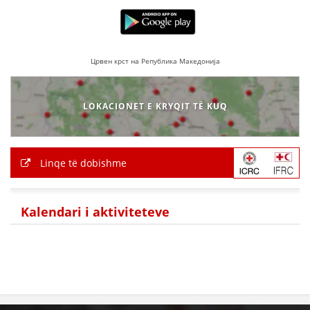
HULUMTIMI I OPINIONIT PUBLIK
BASHKËPUNIM NDËRKOMBËTAR
Црвен крст на Република Македонија
MARRËVESHJE
PROJEKTE
LOKACIONET E KRYQIT TË KUQ
SHËRBIMI PËR KËRKIM
VEPRIMTARI SHËNDETËSORE PREVENTIVE
Linqe të dobishme
NDIHMA E PARË
DHURIMI I GJAKUT
Kalendari i aktiviteteve
MENAXHIM ME VULLNETARË
KUSH JEMI NE