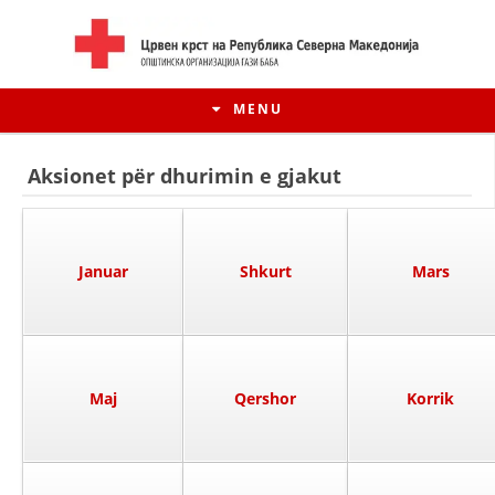
MENU
Aksionet për dhurimin e gjakut
Januar
Shkurt
Mars
Maj
Qershor
Korrik
HISTORIA E LËVIZJES
HISTORIA E KRYQIT TË KUQ