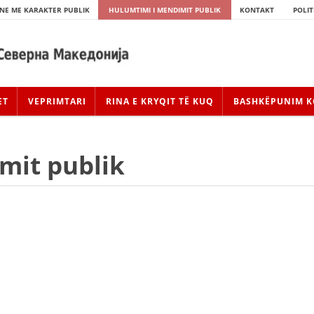
NE ME KARAKTER PUBLIK
HULUMTIMI I MENDIMIT PUBLIK
KONTAKT
POLIT
ET
VEPRIMTARI
RINA E KRYQIT TË KUQ
BASHKËPUNIM K
mit publik
HISTORIA E LËVIZJES
HISTORIA E KRYQIT TË KUQ