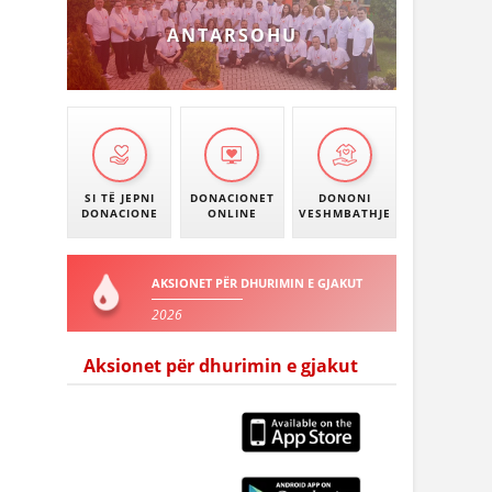
ANTARSOHU
SI TË JEPNI
DONACIONET
DONONI
DONACIONE
ONLINE
VESHMBATHJE
AKSIONET PËR DHURIMIN E GJAKUT
2026
Aksionet për dhurimin e gjakut