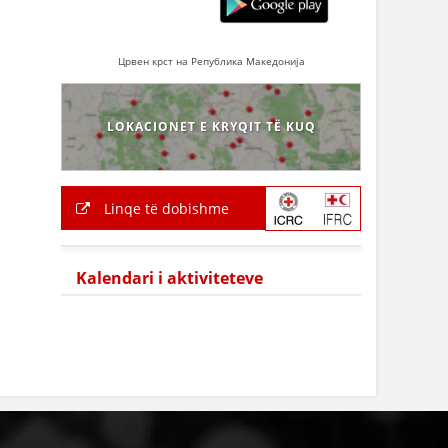
Црвен крст на Република Македонија
LOKACIONET E KRYQIT TË KUQ
Linqe të dobishme
Kalendari i aktiviteteve