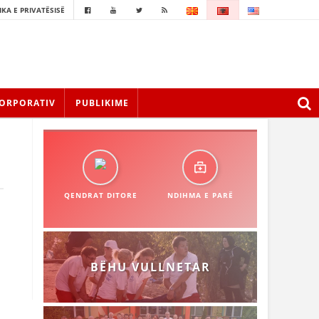
IKA E PRIVATËSISË
ORPORATIV
PUBLIKIME
QENDRAT DITORE
NDIHMA E PARË
BËHU VULLNETAR