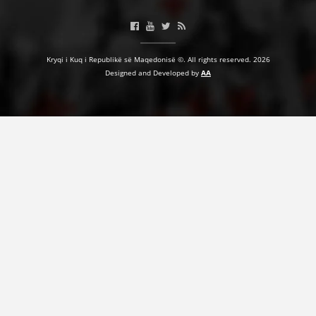
HULUMTIMI I OPINIONIT PUBLIK
BASHKËPUNIM NDËRKOMBËTAR
Kryqi i Kuq i Republikë së Maqedonisë ©. All rights reserved. 2026
Designed and Developed by
AA
MARRËVESHJE
PROJEKTE
SHËRBIMI PËR KËRKIM
VEPRIMTARI SHËNDETËSORE PREVENTIVE
NDIHMA E PARË
DHURIMI I GJAKUT
MENAXHIM ME VULLNETARË
KUSH JEMI NE