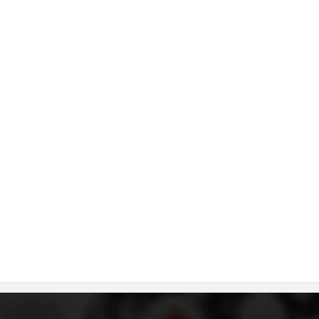
DISEMINIMI
DREJTA NDERKOMBETARE HUMANITARE
PROMOVIMI I VLERAVE HUMANE
PËRDORIMIN DHE MBROJTJEN E STEMËS
SOCIALO-HUMANITARE
SI TË JEPNI DONACIONE
PËRGATITSHMËRI DHE VEPRIM GJATË KATASTROFAVE
EKIPE PËRGJIGJE DISASTER
STACIONIN E UJIT SHPËTIMIT – VODNO
EOK E CK
PROJEKTE
MARRDHËNJE ME PUBLIKUN