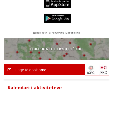
VEPRIMTARI
DORACAKË
Црвен крст на Република Македонија
STRATEGJI
LOKACIONET E KRYQIT TË KUQ
MATERIAL EDUKATIVO INFORMATIV
BROCHURES
Linqe të dobishme
PRESENTATIONS
Kalendari i aktiviteteve