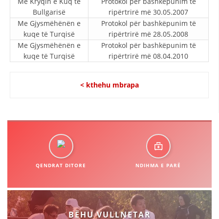
Me Kryqin e Kuq të
Protokol për bashkëpunim të
Bullgarisë
ripërtrirë më 30.05.2007
DISEMINIMI
Me Gjysmëhënën e
Protokol për bashkëpunim të
DREJTA NDERKOMBETARE HUMANITARE
kuqe të Turqisë
ripërtrirë më 28.05.2008
Me Gjysmëhënën e
Protokol për bashkëpunim të
PROMOVIMI I VLERAVE HUMANE
kuqe të Turqisë
ripërtrirë më 08.04.2010
PËRDORIMIN DHE MBROJTJEN E STEMËS
< kthehu mbrapa
SOCIALO-HUMANITARE
SI TË JEPNI DONACIONE
PËRGATITSHMËRI DHE VEPRIM GJATË KATASTROFAVE
EKIPE PËRGJIGJE DISASTER
STACIONIN E UJIT SHPËTIMIT – VODNO
QENDRAT DITORE
NDIHMA E PARË
EOK E CK
PROJEKTE
BËHU VULLNETAR
MARRDHËNJE ME PUBLIKUN