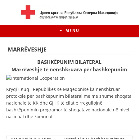
MENU
MARRËVESHJE
BASHKËPUNIM BILATERAL
Marrëveshje të nënshkruara për bashkëpunim
Kryqi i Kuq i Republikës së Maqedonisë ka nënshkruar
protokole për bashkëpunim bilateral me më shumë shoqata
nacionale të KK dhe GJHK të cilat e rregullojnë
bashkëpunimin programor të shoqatave nacionale në nivel
nacional dhe komunal.
HISTORIA E LËVIZJES
HISTORIA E KRYQIT TË KUQ