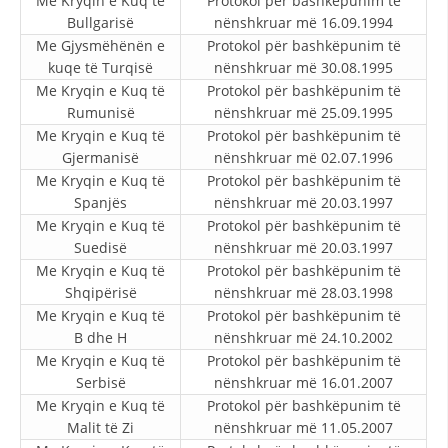
Me Kryqin e Kuq të
Protokol për bashkëpunim të
STRUKTURA E ORGANIZATËS
Bullgarisë
nënshkruar më 16.09.1994
Me Gjysmëhënën e
KONTAKT INFORMACIONE
Protokol për bashkëpunim të
kuqe të Turqisë
nënshkruar më 30.08.1995
ANËTARËSIMI NË STRUKTURAT PROFESIONALE
Me Kryqin e Kuq të
Protokol për bashkëpunim të
Rumunisë
nënshkruar më 25.09.1995
Me Kryqin e Kuq të
Protokol për bashkëpunim të
Gjermanisë
nënshkruar më 02.07.1996
LIGJI I KRYQIT TË KUQ
Me Kryqin e Kuq të
Protokol për bashkëpunim të
Spanjës
nënshkruar më 20.03.1997
STATUTI I KRYQIT TË KUQ
Me Kryqin e Kuq të
Protokol për bashkëpunim të
Suedisë
nënshkruar më 20.03.1997
Me Kryqin e Kuq të
Protokol për bashkëpunim të
Shqipërisë
nënshkruar më 28.03.1998
Me Kryqin e Kuq të
Protokol për bashkëpunim të
ORGANIZIMI DHE ZHVILLIMI
B dhe H
nënshkruar më 24.10.2002
Me Kryqin e Kuq të
Protokol për bashkëpunim të
BORDI DREJTUES
Serbisë
nënshkruar më 16.01.2007
KUVENDI
Me Kryqin e Kuq të
Protokol për bashkëpunim të
Malit të Zi
nënshkruar më 11.05.2007
STRUKTURA DHE STRUKTURA ORGANIZATIVE