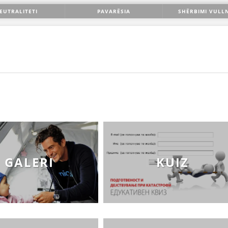
STRUKTURA E ORGANIZATËS
EUTRALITETI
PAVARËSIA
SHËRBIMI VULL
KONTAKT INFORMACIONE
ANËTARËSIMI NË STRUKTURAT PROFESIONALE
LIGJI I KRYQIT TË KUQ
STATUTI I KRYQIT TË KUQ
GALERI
KUIZ
ORGANIZIMI DHE ZHVILLIMI
BORDI DREJTUES
KUVENDI
STRUKTURA DHE STRUKTURA ORGANIZATIVE