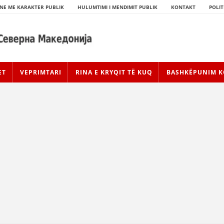
NE ME KARAKTER PUBLIK
HULUMTIMI I MENDIMIT PUBLIK
KONTAKT
POLIT
ET
VEPRIMTARI
RINA E KRYQIT TË KUQ
BASHKËPUNIM K
HISTORIA E LËVIZJES
HISTORIA E KRYQIT TË KUQ