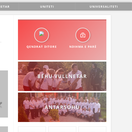
NETAR
UNITETI
UNIVERSALITETI
QENDRAT DITORE
NDIHMA E PARË
BËHU VULLNETAR
ANTARSOHU