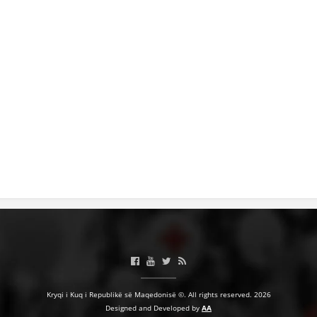
HULUMTIMI I OPINIONIT PUBLIK
BASHKËPUNIM NDËRKOMBËTAR
MARRËVESHJE
PROJEKTE
SHËRBIMI PËR KËRKIM
VEPRIMTARI SHËNDETËSORE PREVENTIVE
NDIHMA E PARË
DHURIMI I GJAKUT
MENAXHIM ME VULLNETARË
KUSH JEMI NE
Kryqi i Kuq i Republikë së Maqedonisë ©. All rights reserved. 2026
Designed and Developed by
AA