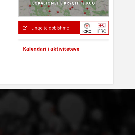
LOKACIONET E KRYQIT TË KUQ
Linqe të dobishme
Kalendari i aktiviteteve