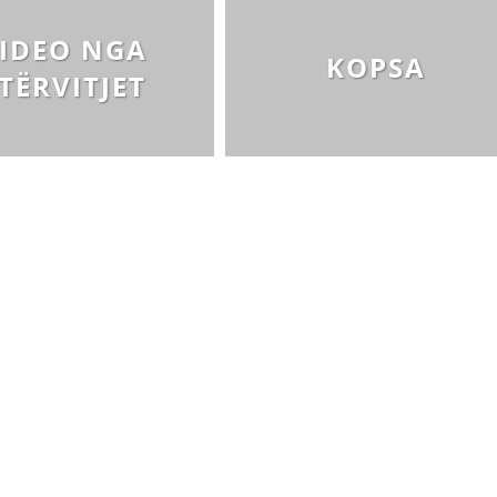
DISEMINIMI
IDEO NGA
KOPSA
DREJTA NDERKOMBETARE HUMANITARE
TËRVITJET
PROMOVIMI I VLERAVE HUMANE
PËRDORIMIN DHE MBROJTJEN E STEMËS
SOCIALO-HUMANITARE
SI TË JEPNI DONACIONE
PËRGATITSHMËRI DHE VEPRIM GJATË KATASTROFAVE
EKIPE PËRGJIGJE DISASTER
STACIONIN E UJIT SHPËTIMIT – VODNO
EOK E CK
PROJEKTE
MARRDHËNJE ME PUBLIKUN