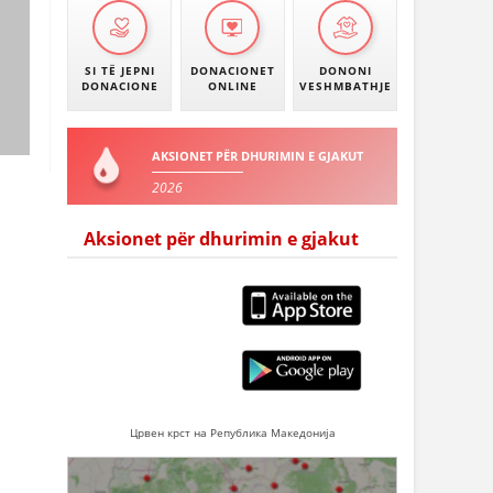
SI TË JEPNI
DONACIONET
DONONI
DONACIONE
ONLINE
VESHMBATHJE
AKSIONET PËR DHURIMIN E GJAKUT
2026
Aksionet për dhurimin e gjakut
Црвен крст на Република Македонија