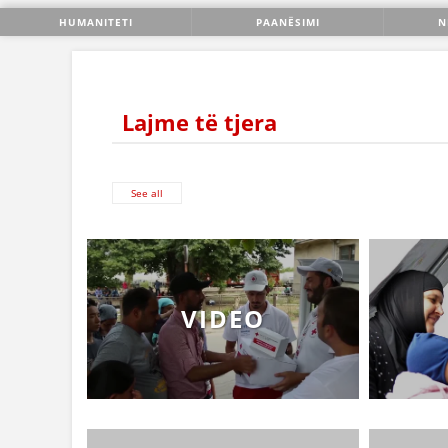
HUMANITETI
PAANËSIMI
N
Lajme të tjera
See all
VIDEO