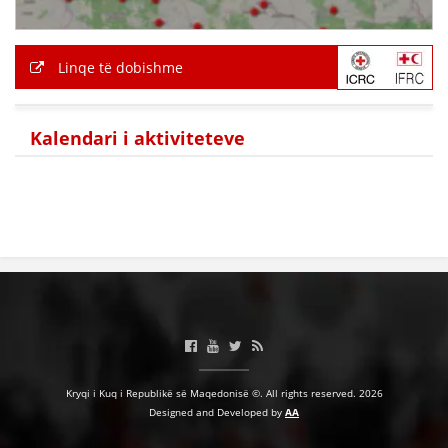
Linqe të dobishme
Kalendari i aktiviteteve
Kryqi i Kuq i Republikë së Maqedonisë ©. All rights reserved. 2026
Designed and Developed by
AA