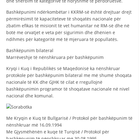
dhe shërbim të kategorive të ndryshme të përdoruesve.
HULUMTIMI I OPINIONIT PUBLIK
Bashkëpunimi ndërkombëtar i KKRM-së është drejtuar drejt
përmirësimit të kapaciteteve të shoqatës nacionale për
BASHKËPUNIM NDËRKOMBËTAR
zbatim efikas të misionit të vet humanitar në RM-së dhe në
botë me orvatjet e veta për sigurimin dhe dhënien e
MARRËVESHJE
ndihmës për kategoritë më të mjeruara të popullatës.
PROJEKTE
Bashkëpunim bilateral
SHËRBIMI PËR KËRKIM
Marrëveshje të nënshkruara për bashkëpunim
Kryqi i Kuq i Republikës së Maqedonisë ka nënshkruar
VEPRIMTARI SHËNDETËSORE PREVENTIVE
protokole për bashkëpunim bilateral me më shumë shoqata
NDIHMA E PARË
nacionale të KK dhe GJHK të cilat e rregullojnë
bashkëpunimin programor të shoqatave nacionale në nivel
DHURIMI I GJAKUT
nacional dhe komunal.
MENAXHIM ME VULLNETARË
Me Kryqin e Kuq të Bullgarisë / Protokol për bashkëpunim të
nënshkruar më 16.09.1994
KUSH JEMI NE
Me Gjysmëhënën e kuqe të Turqisë / Protokol për
bashkëpunim të nënshkruar më 30.08.1995