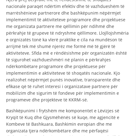
STRUKTURA E ORGANIZATËS
nacionale paraqet ndërtim efektiv dhe të vazhdueshëm të
marrëshënieve partnerore dhe bashkëpunim nëpërmjet
KONTAKT INFORMACIONE
implementimit të aktiviteteve programore dhe projektuese
ANËTARËSIMI NË STRUKTURAT PROFESIONALE
me organizata partnere me qëllimin për ndihmë dhe
përkrahje të grupeve të ndryshme qëllimore. Llojllojshmëria
e orgnizatës tonë ka vlerë praktike e cila na mundëson të
arrijmë tek më shumë njerëz me formë më të gjërë të
LIGJI I KRYQIT TË KUQ
aktiviteteve. Sfida më e rëndësishme për organizatën është
të sigurohet vazhdueshmëri në planin e përkrahjes
STATUTI I KRYQIT TË KUQ
ndërkombëtare programore dhe projektuese për
implementimin e aktiviteteve të shoqatës nacionale. Kjo
realizohet nëpërmjet punës inovative, transparente dhe
efikase që të ruhet interesi i organizatave partnere për
mobilizim dhe sigurim të fondeve për implementimin e
programeve dhe projekteve të KKRM-së.
ORGANIZIMI DHE ZHVILLIMI
Bashkëpunimi i frytshëm me komponentet e Lëvizjes së
BORDI DREJTUES
Kryqit të Kuq dhe Gjysmëhënës së kuqe, me agjencitë e
KUVENDI
Kombeve të Bashkuara, Bashkimin evropian dhe me
organizata tjera ndërkombëtare dhe me përfaqësi
STRUKTURA DHE STRUKTURA ORGANIZATIVE