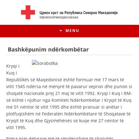
MENU
Bashkëpunim ndërkombëtar
Kryqi i
Kuq i
Republikës së Maqedonisë është formuar më 17 mars të
vitit 1945 ndërsa në mënyrë të pavarur vepron dhe punon si
shoqatë nacionale prej 21 maj të vitit 1992. Kryqi i Kuq i RM-
së është i njohur nga Komiteti Ndërkombëtar i Kryqit të Kuq
më 01 nëntor të vitit 1995 dhe është pranuar si anëtar i
plotfuqishëm në Federatën Ndërkombëtare të Shoqatave të
HISTORIA E LËVIZJES
Kryqit të Kuq dhe Gjysmëhënës së kuqe më 27 nëntor të
vitit 1995.
HISTORIA E KRYQIT TË KUQ
Njëra prej detyrave më të rëndësishme të shoqatës