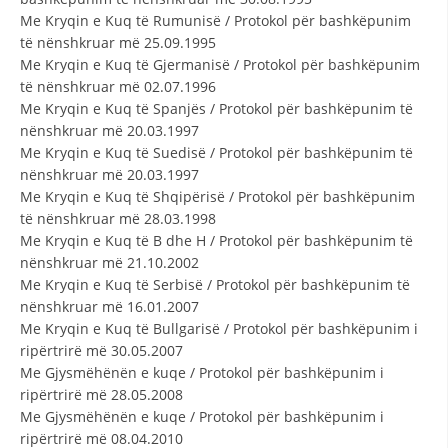
VEPRIMTARI
Me Kryqin e Kuq të Rumunisë / Protokol për bashkëpunim
të nënshkruar më 25.09.1995
Me Kryqin e Kuq të Gjermanisë / Protokol për bashkëpunim
të nënshkruar më 02.07.1996
Me Kryqin e Kuq të Spanjës / Protokol për bashkëpunim të
nënshkruar më 20.03.1997
DORACAKË
Me Kryqin e Kuq të Suedisë / Protokol për bashkëpunim të
STRATEGJI
nënshkruar më 20.03.1997
Me Kryqin e Kuq të Shqipërisë / Protokol për bashkëpunim
MATERIAL EDUKATIVO INFORMATIV
të nënshkruar më 28.03.1998
Me Kryqin e Kuq të B dhe H / Protokol për bashkëpunim të
BROCHURES
nënshkruar më 21.10.2002
PRESENTATIONS
Me Kryqin e Kuq të Serbisë / Protokol për bashkëpunim të
nënshkruar më 16.01.2007
Me Kryqin e Kuq të Bullgarisë / Protokol për bashkëpunim i
ripërtrirë më 30.05.2007
Me Gjysmëhënën e kuqe / Protokol për bashkëpunim i
ripërtrirë më 28.05.2008
Me Gjysmëhënën e kuqe / Protokol për bashkëpunim i
ripërtrirë më 08.04.2010