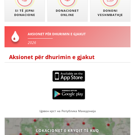
SI TË JEPNI
DONACIONET
DONONI
DONACIONE
ONLINE
VESHMBATHJE
AKSIONET PËR DHURIMIN E GJAKUT
2026
Aksionet për dhurimin e gjakut
Црвен крст на Република Македонија
LOKACIONET E KRYQIT TË KUQ