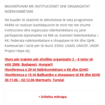
BASHKËPUNIM ME INSTITUCIONET DHE ORGANIZATAT
NDËRKOMBËTARE
Në kuadër të zbatimit të aktiviteteve të veta programore
KKRM-së realizon bashkëpunim të mirë me më shumë
institucione dhe organizata ndërkombëtare siç janë
përfaqësitë diplomatike në RM-së, Komiteti Ndërkombëtar i
KK, Federata ndërkombëtare e shoqatave të KK dhe GJHK,
Komesariati i lartë për të ikurit, ESNO, USAID, UNICEF, UNDP,
Project Hope etj.
[Kurs për trajnim për zhvillim organizativ 2 – 6 tetor të
vitit 2006, Budapest, Hungari]
[Konferenca e 29-të Ndërkombëtare e KK dhe GJHK]
[Konferenca e 15-të Ballkanike e shoqatave të KK dhe GJHK
30.11.06 – 02.12.06 Marmaris, Turqiа]
< kthehu mbrapa