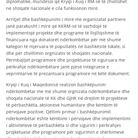
diplomatike, mundësoi që Kryqi i Kuq i RM-së të zhvillohet
në shoqatë nacionale e cila funksionon mirë.
DISEMINIMI
Arritjet dhe bashkëpunimi i mirë me organizatat partnere
DREJTA NDERKOMBETARE HUMANITARE
janë parakusht i mirë që KKRM-së të vazhdojë të
PROMOVIMI I VLERAVE HUMANE
implementojë projekte dhe programe të llojllojshme të
financuara nga donatorët ndërkombëtar për më shumë
PËRDORIMIN DHE MBROJTJEN E STEMËS
kategori të mjeruara të popullatës në bashkësitë lokale, si
dhe për zhvillimin orgnizativ të shoqatës nacionale.
SOCIALO-HUMANITARE
Përmbajtjet programore dhe projektuese të siguruara me
përkrahje ndërkombëtare janë pjesë integruese e
SI TË JEPNI DONACIONE
veprimtarive të prezantuara programore në këtë dokument.
PËRGATITSHMËRI DHE VEPRIM GJATË KATASTROFAVE
Kryqi i Kuq i Maqedonisë realizon bashkëpunim
EKIPE PËRGJIGJE DISASTER
ndërkombëtar me më shumë orgnizata ndërkombëtare dhe
shoqata nacionale të KK dhe GJHK në drejtim të projekteve
STACIONIN E UJIT SHPËTIMIT – VODNO
të përbashkëta, aksioneve humanitare dhe këmbim të
përvojave pozitive. Qëllimi primar i bashkëpunimit
EOK E CK
ndërkombëtar është këmbimi i përvojave dhe implementimi
PROJEKTE
i aktiviteteve të përbashkëta si dhe sigurim i përkrahjes
projketuese dhe programore për sigurimin e shërbimeve
MARRDHËNJE ME PUBLIKUN