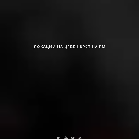
ДИСЕМИНАЦИЈА
MЕЃУНАРОДНО ХУМАНИТАРНО ПРАВО
Црвен крст на Република Македонија
ПРОМОЦИЈА НА ХУМАНИ ВРЕДНОСТИ
УПОТРЕБА И ЗАШТИТА НА АМБЛЕМОТ
ЛОКАЦИИ НА ЦРВЕН КРСТ НА РМ
СОЦИЈАЛНО ХУМАНИТАРНА ДЕЈНОСТ
КАКО ДА ДОНИРАТЕ
Корисни линкови
ПОДГОТВЕНОСТ И ДЕЈСТВО ПРИ КАТАСТРОФИ
ТИМОВИ НА ООЦК
Календар на активности
СПАСИТЕЛНА СТАНИЦА ВОДНО
ПРОЕКТИ – ПОДГОТВЕНОСТ И ДЕЈСТВУВАЊЕ ПРИ КАТАСТРОФИ
ОДНОСИ СО ЈАВНОСТ
ИСТРАЖУВАЊЕ НА ЈАВНО МИСЛЕЊЕ