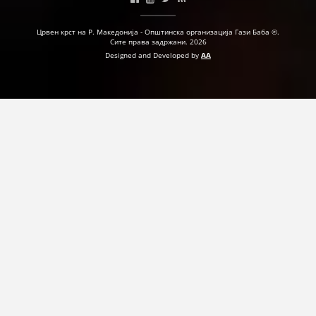
МЕЃУНАРОДНА СОРАБОТКА
Црвен крст на Р. Македонија - Општинска организација Гази Баба ©.
Сите права задржани. 2026
ДОГОВОРИ
Designed and Developed by
AA
ЗНАЧЕЊЕ НА СЛУЖБАТА ЗА БАРАЊЕ
ФОРМУЛАРИ ЗА БАРАЊА
ЗДРАВСТВЕНО ПРЕВЕНТИВНА ДЕЈНОСТ
ПРВА ПОМОШ
КРВОДАРИТЕЛСТВО
ИНФОРМАЦИИ ЗА БОЛЕСТИ
МЕНАЏМЕНТ НА ВОЛОНТЕРИ
ЗА НАС