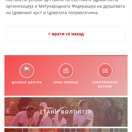
СТРУКТУРА НА ОРГАНИЗАЦИЈАТА
организација и Меѓународната Федерација на друштвата
на Црвениот крст и Црвената полумесечина.
КОНТАКТ ИНФОРМАЦИИ
ЧЛЕНСТВО ВО ПРОФЕСИОНАЛНИ ТЕЛА
< врати се назад
ЗАКОН ЗА ЦКРМ
СТАТУТ НА ЦКРМ
ДНЕВНИ ЦЕНТРИ
ПРВА ПОМОШ
ЕЛЕКТРОНСКИ
ВЕСНИК
ОРГАНИЗАЦИЈА И РАЗВОЈ
РАКОВОДЕН ОДБОР
СТАНИ ВОЛОНТЕР
СОБРАНИЕ
СТРУКТУРА И ОРГАНИЗАЦИОНА ПОСТАВЕНОСТ