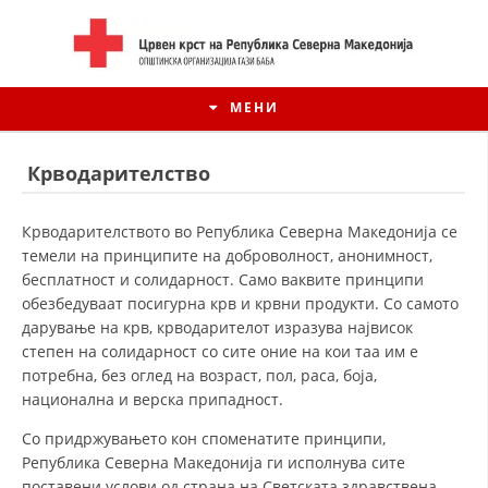
МЕНИ
Крводарителство
Крводарителството во Република Северна Македонија се
темели на принципите на доброволност, анонимност,
бесплатност и солидарност. Само ваквите принципи
обезбедуваат посигурна крв и крвни продукти. Со самото
дарување на крв, крводарителот изразува највисок
степен на солидарност со сите оние на кои таа им е
потребна, без оглед на возраст, пол, раса, боја,
национална и верска припадност.
ИСТОРИЈАТ НА ЦКРСМ
Со придржувањето кон споменатите принципи,
ИСТОРИЈАТ НА ДВИЖЕЊЕТО
Република Северна Македонија ги исполнува сите
поставени услови од страна на Светската здравствена