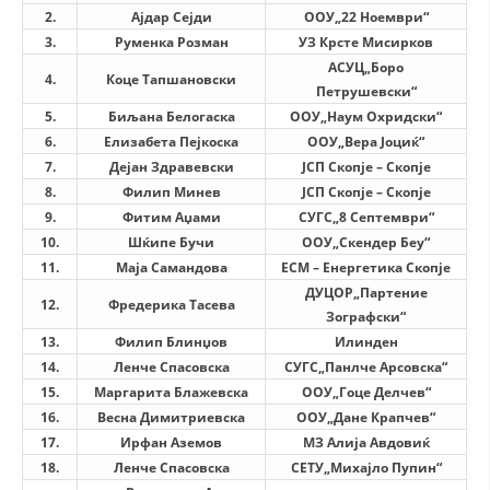
СТРУКТУРА НА ОРГАНИЗАЦИЈАТА
2.
Ајдар Сејди
ООУ„22 Ноември“
3.
Руменка Розман
УЗ Крсте Мисирков
КОНТАКТ ИНФОРМАЦИИ
АСУЦ„Боро
4.
Коце Тапшановски
ЧЛЕНСТВО ВО ПРОФЕСИОНАЛНИ ТЕЛА
Петрушевски“
5
.
Биљана Белогаска
ООУ„Наум Охридски“
6
.
Елизабета Пејкоска
ООУ„Вера Јоциќ“
7
.
Дејан Здравевски
ЈСП Скопје – Скопје
ЗАКОН ЗА ЦКРМ
8
.
Филип Минев
ЈСП Скопје – Скопје
9
.
Фитим Аџами
СУГС„8 Септември“
СТАТУТ НА ЦКРМ
1
0
.
Шќипе Бучи
ООУ„Скендер Беу“
1
1
.
Маја Самандова
ЕСМ – Енергетика Скопје
ДУЦОР„Партение
1
2
.
Фредерика Тасева
Зографски“
1
3
.
Филип Блинџов
Илинден
ОРГАНИЗАЦИЈА И РАЗВОЈ
1
4
.
Ленче Спасовска
СУГС„Панлче Арсовска“
1
5
.
Маргарита Блажевска
ООУ„Гоце Делчев“
РАКОВОДЕН ОДБОР
1
6
.
Весна Димитриевска
ООУ„Дане Крапчев“
СОБРАНИЕ
1
7
.
Ирфан Аземов
МЗ Алија Авдовиќ
1
8
.
Ленче Спасовска
СЕТУ„Михајло Пупин“
СТРУКТУРА И ОРГАНИЗАЦИОНА ПОСТАВЕНОСТ