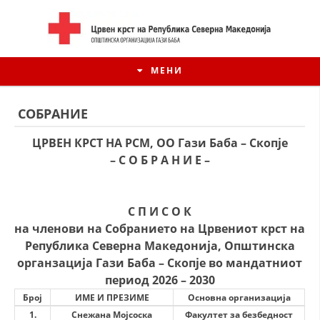
МЕНИ
СОБРАНИЕ
ЦРВЕН КРСТ НА РСМ, ОО Гази Баба – Скопје
– С О Б Р А Н И Е –
С П И С О К
на членови на Собранието на Црвениот крст на
Република Северна Македонија, Општинска
органзација Гази Баба – Скопје во мандатниот
ИСТОРИЈАТ НА ЦКРСМ
период 2026 – 2030
ИСТОРИЈАТ НА ДВИЖЕЊЕТО
Број
ИМЕ И ПРЕЗИМЕ
Основна организација
1.
Снежана Мојсоска
Факултет за безбедност