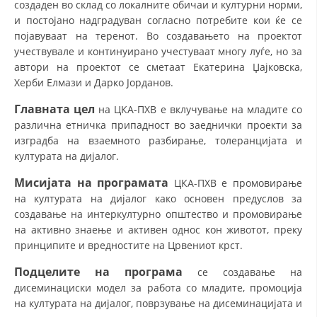
создаден во склад со локалните обичаи и културни норми,
СТРУКТУРА НА ОРГАНИЗАЦИЈАТА
и постојано надградуван согласно потребите кои ќе се
КОНТАКТ ИНФОРМАЦИИ
појавуваат на теренот. Во создавањето на проектот
учествувале и континуирано учестуваат многу луѓе, но за
ЧЛЕНСТВО ВО ПРОФЕСИОНАЛНИ ТЕЛА
автори на проектот се сметаат Екатерина Џајковска,
Херби Елмази и Дарко Јорданов.
Главната цел
на ЦКА-ПХВ е вклучување на младите со
ЗАКОН ЗА ЦКРМ
различна етничка припадност во заеднички проекти за
изградба на взаемното разбирање, толеранцијата и
СТАТУТ НА ЦКРМ
културата на дијалог.
Мисијата на програмата
ЦКА-ПХВ е промовирање
на културата на дијалог како основен предуслов за
создавање на интеркултурно општество и промовирање
на активно знаење и активен однос кон животот, преку
ОРГАНИЗАЦИЈА И РАЗВОЈ
принципите и вредностите на Црвениот крст.
РАКОВОДЕН ОДБОР
Подцелите на програма
се создавање на
СОБРАНИЕ
дисеминациски модел за работа со младите, промоција
на културата на дијалог, поврзување на дисеминацијата и
СТРУКТУРА И ОРГАНИЗАЦИОНА ПОСТАВЕНОСТ