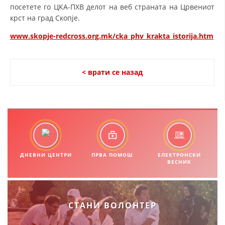
посетете го ЦКА-ПХВ делот на веб страната на Црвениот
крст на град Скопје.
www.skopje-redcross.org.mk/cka_phv_krakta_istorija.htm
< врати се назад
ДНЕВНИ ЦЕНТРИ
ПРВА ПОМОШ
ЕЛЕКТРОНСКИ
ВЕСНИК
СТАНИ ВОЛОНТЕР