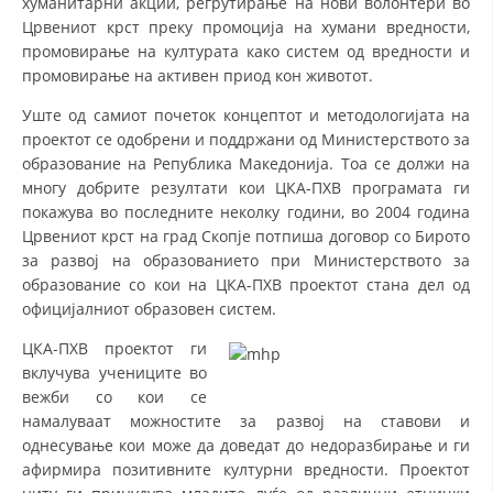
хуманитарни акции, регрутирање на нови волонтери во
Црвениот крст преку промоција на хумани вредности,
ДИСЕМИНАЦИЈА
промовирање на културата како систем од вредности и
промовирање на активен приод кон животот.
MЕЃУНАРОДНО ХУМАНИТАРНО ПРАВО
Уште од самиот почеток концептот и методологијата на
ПРОМОЦИЈА НА ХУМАНИ ВРЕДНОСТИ
проектот се одобрени и поддржани од Министерството за
УПОТРЕБА И ЗАШТИТА НА АМБЛЕМОТ
образование на Република Македонија. Тоа се должи на
многу добрите резултати кои ЦКА-ПХВ програмата ги
СОЦИЈАЛНО ХУМАНИТАРНА ДЕЈНОСТ
покажува во последните неколку години, во 2004 година
Црвениот крст на град Скопје потпиша договор со Бирото
КАКО ДА ДОНИРАТЕ
за развој на образованието при Министерството за
ПОДГОТВЕНОСТ И ДЕЈСТВО ПРИ КАТАСТРОФИ
образование со кои на ЦКА-ПХВ проектот стана дел од
официјалниот образовен систем.
ТИМОВИ НА ООЦК
ЦКА-ПХВ проектот ги
СПАСИТЕЛНА СТАНИЦА ВОДНО
вклучува учениците во
вежби со кои се
ПРОЕКТИ – ПОДГОТВЕНОСТ И ДЕЈСТВУВАЊЕ ПРИ КАТАСТРОФИ
намалуваат можностите за развој на ставови и
однесување кои може да доведат до недоразбирање и ги
ОДНОСИ СО ЈАВНОСТ
афирмира позитивните културни вредности. Проектот
ИСТРАЖУВАЊЕ НА ЈАВНО МИСЛЕЊЕ