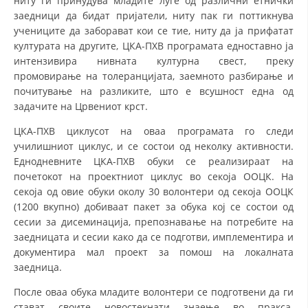
ниту ги принудува младите луѓе од различни етнички
заедници да бидат пријатели, ниту пак ги поттикнува
МЕЃУНАРОДНА СОРАБОТКА
учениците да заборават кои се тие, ниту да ја прифатат
културата на другите, ЦКА-ПХВ програмата едноставно ја
ДОГОВОРИ
интензивира нивната културна свест, преку
промовирање на толеранцијата, заемното разбирање и
ЗНАЧЕЊЕ НА СЛУЖБАТА ЗА БАРАЊЕ
почитување на разликите, што е всушност една од
ФОРМУЛАРИ ЗА БАРАЊА
задачите на Црвениот крст.
ЗДРАВСТВЕНО ПРЕВЕНТИВНА ДЕЈНОСТ
ЦКА-ПХВ циклусот на оваа програмата го следи
училишниот циклус, и се состои од неколку активности.
ПРВА ПОМОШ
Еднодневните ЦКА-ПХВ обуки се реализираат на
почетокот на проектниот циклус во секоја ООЦК. На
КРВОДАРИТЕЛСТВО
секоја од овие обуки околу 30 волонтери од секоја ООЦК
ИНФОРМАЦИИ ЗА БОЛЕСТИ
(1200 вкупно) добиваат пакет за обука кој се состои од
сесии за дисеминација, препознавање на потребите на
МЕНАЏМЕНТ НА ВОЛОНТЕРИ
заедницата и сесии како да се подготви, имплементира и
документира мал проект за помош на локалната
заедница.
ЗА НАС
После оваа обука младите волонтери се подготвени да ги
стават своите новостекнати знаење во пракса.