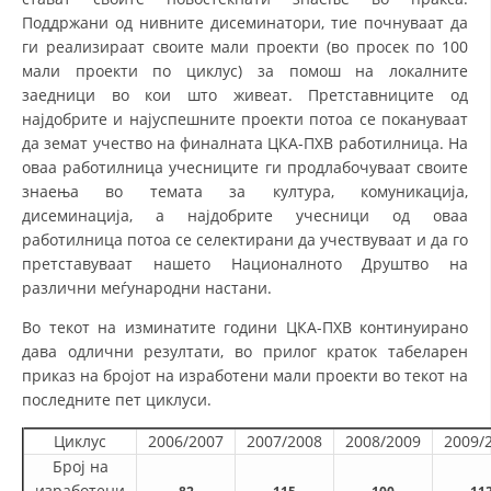
ДЕЈСТВУВАЊЕ
Поддржани од нивните дисеминатори, тие почнуваат да
ги реализираат своите мали проекти (во просек по 100
мали проекти по циклус) за помош на локалните
заедници во кои што живеат. Претставниците од
најдобрите и најуспешните проекти потоа се покануваат
да земат учество на финалната ЦКА-ПХВ работилница. На
ПРИРАЧНИЦИ
оваа работилница учесниците ги продлабочуваат своите
СТРАТЕГИИ
знаења во темата за култура, комуникација,
дисеминација, а најдобрите учесници од оваа
ЕДУКАТИВНО ИНФОРМАТИВНИ МАТЕРИЈАЛИ
работилница потоа се селектирани да учествуваат и да го
претставуваат нашето Националното Друштво на
БРОШУРИ
различни меѓународни настани.
ПОСТЕРИ
Во текот на изминатите години ЦКА-ПХВ континуирано
дава одлични резултати, во прилог краток табеларен
ПРЕЗЕНТАЦИИ
приказ на бројот на изработени мали проекти во текот на
последните пет циклуси.
Циклус
2006/2007
2007/2008
2008/2009
2009/
Број на
изработени