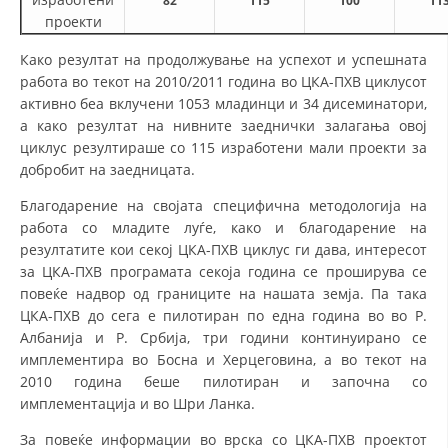
82
115
100
11
проекти
Како резултат на продолжување на успехот и успешната
работа во текот на 2010/2011 година во ЦКА-ПХВ циклусот
активно беа вклучени 1053 младинци и 34 дисеминатори,
а како резултат на нивните заеднички залагања овој
циклус резултираше со 115 изработени мали проекти за
добробит на заедницата.
Благодарение на својата специфична методологија на
работа со младите луѓе, како и благодарение на
резултатите кои секој ЦКА-ПХВ циклус ги дава, интересот
за ЦКА-ПХВ програмата секоја година се проширува се
повеќе надвор од границите на нашата земја. Па така
ЦКА-ПХВ до сега е пилотиран по една година во во Р.
Албанија и Р. Србија, три години континуирано се
имплементира во Босна и Херцеговина, а во текот на
2010 година беше пилотиран и започна со
имплементација и во Шри Ланка.
За повеќе информации во врска со ЦКА-ПХВ проектот