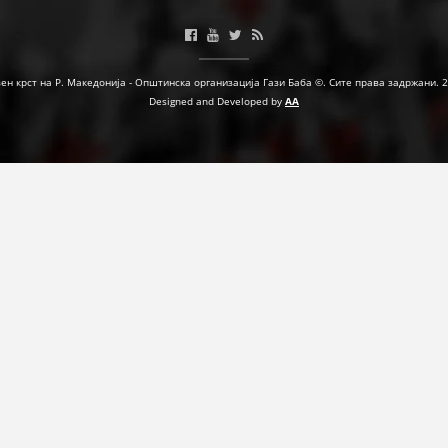
МЕЃУНАРОДНА СОРАБОТКА
ДОГОВОРИ
ен крст на Р. Македонија - Општинска организација Гази Баба ©. Сите права задржани. 
Designed and Developed by
AA
ЗНАЧЕЊЕ НА СЛУЖБАТА ЗА БАРАЊЕ
ФОРМУЛАРИ ЗА БАРАЊА
ЗДРАВСТВЕНО ПРЕВЕНТИВНА ДЕЈНОСТ
ПРВА ПОМОШ
КРВОДАРИТЕЛСТВО
ИНФОРМАЦИИ ЗА БОЛЕСТИ
МЕНАЏМЕНТ НА ВОЛОНТЕРИ
ЗА НАС