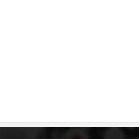
ДИСЕМИНАЦИЈА
MЕЃУНАРОДНО ХУМАНИТАРНО ПРАВО
ПРОМОЦИЈА НА ХУМАНИ ВРЕДНОСТИ
УПОТРЕБА И ЗАШТИТА НА АМБЛЕМОТ
СОЦИЈАЛНО ХУМАНИТАРНА ДЕЈНОСТ
КАКО ДА ДОНИРАТЕ
ПОДГОТВЕНОСТ И ДЕЈСТВО ПРИ КАТАСТРОФИ
ТИМОВИ НА ООЦК
СПАСИТЕЛНА СТАНИЦА ВОДНО
ПРОЕКТИ – ПОДГОТВЕНОСТ И ДЕЈСТВУВАЊЕ ПРИ КАТАСТРОФИ
ОДНОСИ СО ЈАВНОСТ
ИСТРАЖУВАЊЕ НА ЈАВНО МИСЛЕЊЕ