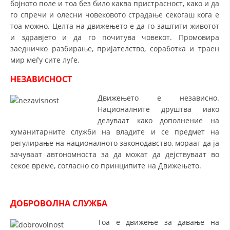
бојното поле и тоа без било каква пристрасност, како и да
го спречи и олесни човековото страдање секогаш кога е
ДИСЕМИНАЦИЈА
тоа можно. Целта на движењето е да го заштити животот
MЕЃУНАРОДНО ХУМАНИТАРНО ПРАВО
и здравјето и да го почитува човекот. Промовира
заедничко разбирање, пријателство, соработка и траен
ПРОМОЦИЈА НА ХУМАНИ ВРЕДНОСТИ
мир меѓу сите луѓе.
УПОТРЕБА И ЗАШТИТА НА АМБЛЕМОТ
НЕЗАВИСНОСТ
СОЦИЈАЛНО ХУМАНИТАРНА ДЕЈНОСТ
Движењето е независно.
Националните друштва иако
КАКО ДА ДОНИРАТЕ
делуваат како дополнение на
ПОДГОТВЕНОСТ И ДЕЈСТВО ПРИ КАТАСТРОФИ
хуманитарните служби на владите и се предмет на
регулирање на националното законодавство, мораат да ја
ТИМОВИ НА ООЦК
зачуваат автономноста за да можат да дејствуваат во
секое време, согласно со принципите на Движењето.
СПАСИТЕЛНА СТАНИЦА ВОДНО
ПРОЕКТИ – ПОДГОТВЕНОСТ И ДЕЈСТВУВАЊЕ ПРИ КАТАСТРОФИ
ДОБРОВОЛНА СЛУЖБА
ОДНОСИ СО ЈАВНОСТ
Тоа е движење за давање на
ИСТРАЖУВАЊЕ НА ЈАВНО МИСЛЕЊЕ