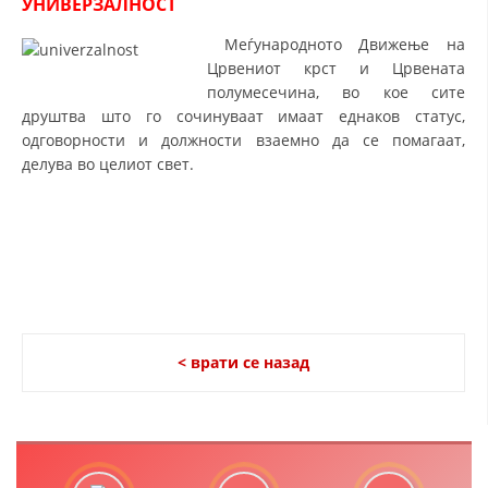
УНИВЕРЗАЛНОСТ
ДЕЈСТВУВАЊЕ
Меѓународното Движење на
Црвениот крст и Црвената
полумесечина, во кое сите
друштва што го сочинуваат имаат еднаков статус,
одговорности и должности взаемно да се помагаат,
ПРИРАЧНИЦИ
делува во целиот свет.
СТРАТЕГИИ
ЕДУКАТИВНО ИНФОРМАТИВНИ МАТЕРИЈАЛИ
БРОШУРИ
ПОСТЕРИ
ПРЕЗЕНТАЦИИ
< врати се назад