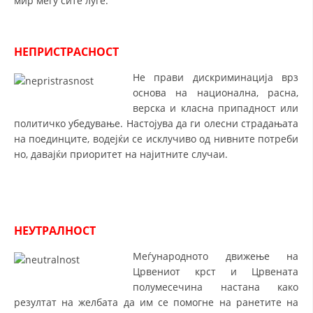
мир меѓу сите луѓе.
СТРУКТУРА НА ОРГАНИЗАЦИЈАТА
КОНТАКТ ИНФОРМАЦИИ
НЕПРИСТРАСНОСТ
ЧЛЕНСТВО ВО ПРОФЕСИОНАЛНИ ТЕЛА
Не прави дискриминација врз
основа на национална, расна,
верска и класна припадност или
ЗАКОН ЗА ЦКРМ
политичко убедување. Настојува да ги олесни страдањата
на поединците, водејќи се исклучиво од нивните потреби
СТАТУТ НА ЦКРМ
но, давајќи приоритет на најитните случаи.
НЕУТРАЛНОСТ
ОРГАНИЗАЦИЈА И РАЗВОЈ
Меѓународното движење на
РАКОВОДЕН ОДБОР
Црвениот крст и Црвената
СОБРАНИЕ
полумесечина настана како
резултат на желбата да им се помогне на ранетите на
СТРУКТУРА И ОРГАНИЗАЦИОНА ПОСТАВЕНОСТ