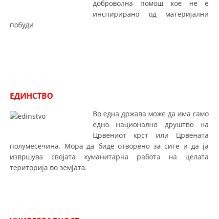
доброволна помош кое не е
инспирирано од материјални
МЕЃУНАРОДНА СОРАБОТКА
побуди
ДОГОВОРИ
ЗНАЧЕЊЕ НА СЛУЖБАТА ЗА БАРАЊЕ
ФОРМУЛАРИ ЗА БАРАЊА
ЗДРАВСТВЕНО ПРЕВЕНТИВНА ДЕЈНОСТ
ЕДИНСТВО
ПРВА ПОМОШ
Во една држава може да има само
едно национално друштво на
КРВОДАРИТЕЛСТВО
Црвениот крст или Црвената
полумесечина. Мора да биде отворено за сите и да ја
ИНФОРМАЦИИ ЗА БОЛЕСТИ
извршува својата хуманитарна работа на целата
МЕНАЏМЕНТ НА ВОЛОНТЕРИ
територија во земјата.
ЗА НАС