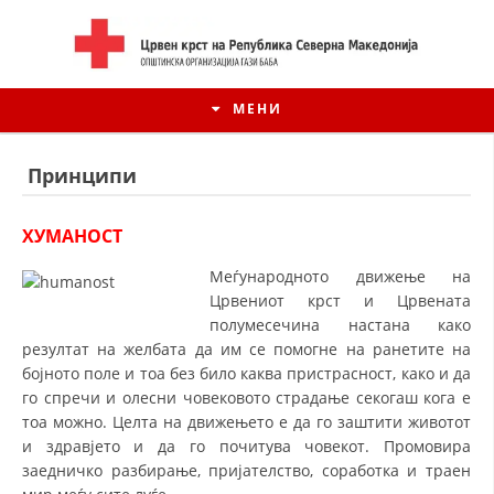
МЕНИ
Принципи
ХУМАНОСТ
Меѓународното движење на
Црвениот крст и Црвената
полумесечина настана како
резултат на желбата да им се помогне на ранетите на
бојното поле и тоа без било каква пристрасност, како и да
го спречи и олесни човековото страдање секогаш кога е
ИСТОРИЈАТ НА ЦКРСМ
тоа можно. Целта на движењето е да го заштити животот
и здравјето и да го почитува човекот. Промовира
ИСТОРИЈАТ НА ДВИЖЕЊЕТО
заедничко разбирање, пријателство, соработка и траен