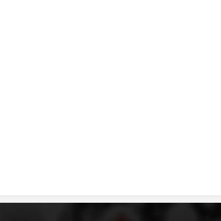
ДИСЕМИНАЦИЈА
MЕЃУНАРОДНО ХУМАНИТАРНО ПРАВО
ПРОМОЦИЈА НА ХУМАНИ ВРЕДНОСТИ
УПОТРЕБА И ЗАШТИТА НА АМБЛЕМОТ
СОЦИЈАЛНО ХУМАНИТАРНА ДЕЈНОСТ
КАКО ДА ДОНИРАТЕ
ПОДГОТВЕНОСТ И ДЕЈСТВО ПРИ КАТАСТРОФИ
ТИМОВИ НА ООЦК
СПАСИТЕЛНА СТАНИЦА ВОДНО
ПРОЕКТИ – ПОДГОТВЕНОСТ И ДЕЈСТВУВАЊЕ ПРИ КАТАСТРОФИ
ОДНОСИ СО ЈАВНОСТ
ИСТРАЖУВАЊЕ НА ЈАВНО МИСЛЕЊЕ