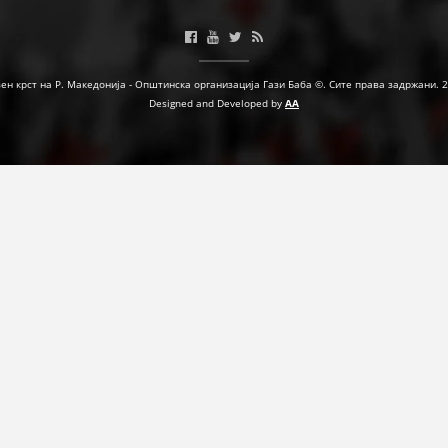
МЕЃУНАРОДНА СОРАБОТКА
ДОГОВОРИ
ен крст на Р. Македонија - Општинска организација Гази Баба ©. Сите права задржани. 
Designed and Developed by
AA
ЗНАЧЕЊЕ НА СЛУЖБАТА ЗА БАРАЊЕ
ФОРМУЛАРИ ЗА БАРАЊА
ЗДРАВСТВЕНО ПРЕВЕНТИВНА ДЕЈНОСТ
ПРВА ПОМОШ
КРВОДАРИТЕЛСТВО
ИНФОРМАЦИИ ЗА БОЛЕСТИ
МЕНАЏМЕНТ НА ВОЛОНТЕРИ
ЗА НАС