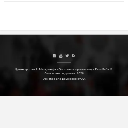
МЕЃУНАРОДНА СОРАБОТКА
ДОГОВОРИ
ЗНАЧЕЊЕ НА СЛУЖБАТА ЗА БАРАЊЕ
ФОРМУЛАРИ ЗА БАРАЊА
ЗДРАВСТВЕНО ПРЕВЕНТИВНА ДЕЈНОСТ
ПРВА ПОМОШ
Црвен крст на Р. Македонија - Општинска организација Гази Баба ©.
Сите права задржани. 2026
КРВОДАРИТЕЛСТВО
Designed and Developed by
AA
ИНФОРМАЦИИ ЗА БОЛЕСТИ
МЕНАЏМЕНТ НА ВОЛОНТЕРИ
ЗА НАС