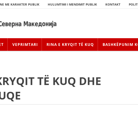
NE ME KARAKTER PUBLIK
HULUMTIMI I MENDIMIT PUBLIK
KONTAKT
POLIT
ET
VEPRIMTARI
RINA E KRYQIT TË KUQ
BASHKËPUNIM K
KRYQIT TË KUQ DHE
KUQE
HISTORIA E LËVIZJES
HISTORIA E KRYQIT TË KUQ