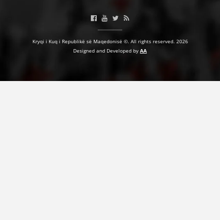
HULUMTIMI I OPINIONIT PUBLIK
BASHKËPUNIM NDËRKOMBËTAR
Kryqi i Kuq i Republikë së Maqedonisë ©. All rights reserved. 2026
Designed and Developed by
AA
MARRËVESHJE
PROJEKTE
SHËRBIMI PËR KËRKIM
VEPRIMTARI SHËNDETËSORE PREVENTIVE
NDIHMA E PARË
DHURIMI I GJAKUT
MENAXHIM ME VULLNETARË
KUSH JEMI NE