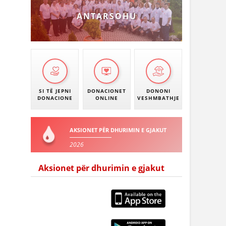
ANTARSOHU
SI TË JEPNI
DONACIONET
DONONI
DONACIONE
ONLINE
VESHMBATHJE
AKSIONET PËR DHURIMIN E GJAKUT
2026
Aksionet për dhurimin e gjakut