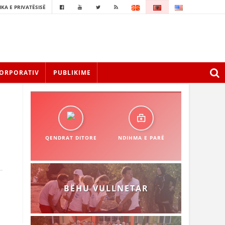
IKA E PRIVATËSISË
ORPORATIV
PUBLIKIME
QENDRAT DITORE
NDIHMA E PARË
BËHU VULLNETAR