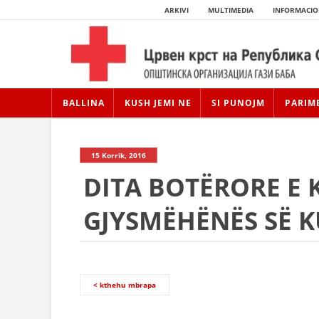
ARKIVI
MULTIMEDIA
INFORMACIO
BALLINA
KUSH JEMI NE
SI PUNOJM
PARIM
15 Korrik, 2016
DITA BOTËRORE E 
GJYSMËHËNËS SË 
< kthehu mbrapa