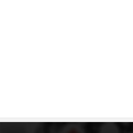
DISEMINIMI
DREJTA NDERKOMBETARE HUMANITARE
PROMOVIMI I VLERAVE HUMANE
PËRDORIMIN DHE MBROJTJEN E STEMËS
SOCIALO-HUMANITARE
SI TË JEPNI DONACIONE
PËRGATITSHMËRI DHE VEPRIM GJATË KATASTROFAVE
EKIPE PËRGJIGJE DISASTER
STACIONIN E UJIT SHPËTIMIT – VODNO
EOK E CK
PROJEKTE
MARRDHËNJE ME PUBLIKUN