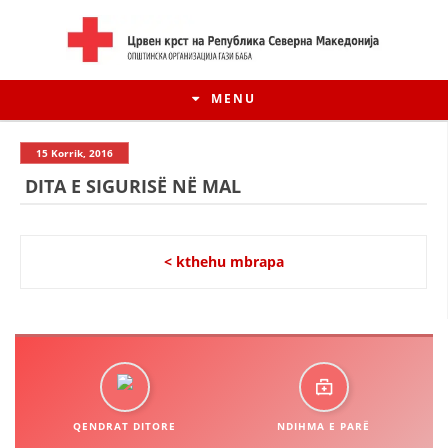
MENU
15 Korrik, 2016
DITA E SIGURISË NË MAL
< kthehu mbrapa
HISTORIA E LËVIZJES
HISTORIA E KRYQIT TË KUQ
QENDRAT DITORE
NDIHMA E PARË