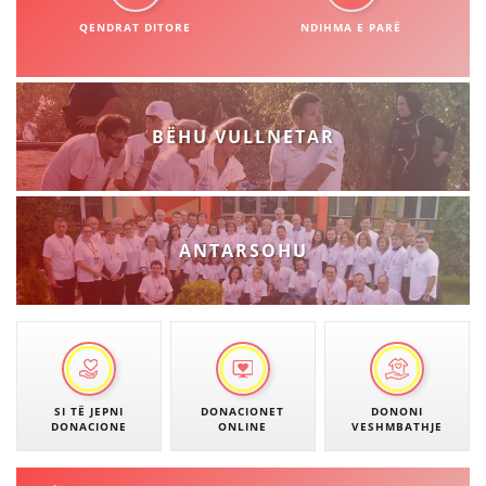
STRUKTURA E ORGANIZATËS
QENDRAT DITORE
NDIHMA E PARË
KONTAKT INFORMACIONE
ANËTARËSIMI NË STRUKTURAT PROFESIONALE
BËHU VULLNETAR
LIGJI I KRYQIT TË KUQ
STATUTI I KRYQIT TË KUQ
ANTARSOHU
ORGANIZIMI DHE ZHVILLIMI
BORDI DREJTUES
SI TË JEPNI
DONACIONET
DONONI
DONACIONE
ONLINE
VESHMBATHJE
KUVENDI
STRUKTURA DHE STRUKTURA ORGANIZATIVE