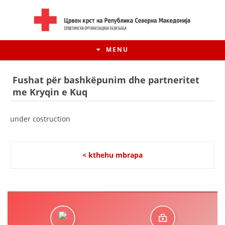
MENU
Fushat për bashkëpunim dhe partneritet
me Kryqin e Kuq
under costruction
< kthehu mbrapa
HISTORIA E LËVIZJES
HISTORIA E KRYQIT TË KUQ