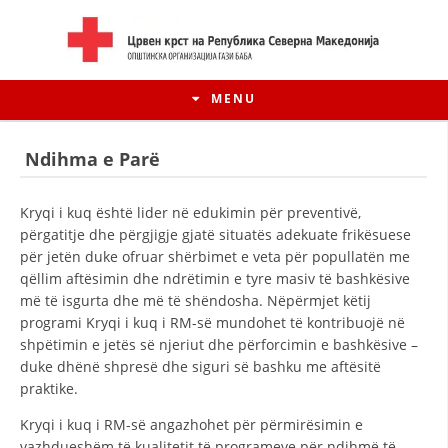
MENU
Ndihma e Parë
Kryqi i kuq është lider në edukimin për preventivë,
përgatitje dhe përgjigje gjatë situatës adekuate frikësuese
për jetën duke ofruar shërbimet e veta për popullatën me
qëllim aftësimin dhe ndrëtimin e tyre masiv të bashkësive
më të isgurta dhe më të shëndosha. Nëpërmjet këtij
programi Kryqi i kuq i RM-së mundohet të kontribuojë në
shpëtimin e jetës së njeriut dhe përforcimin e bashkësive –
duke dhënë shpresë dhe siguri së bashku me aftësitë
HISTORIA E LËVIZJES
praktike.
HISTORIA E KRYQIT TË KUQ
Kryqi i kuq i RM-së angazhohet për përmirësimin e
vazhdueshëm të kualitetit të programeve për ndihmë të