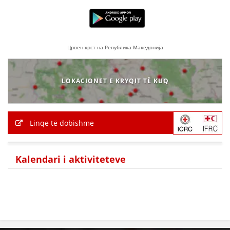
Црвен крст на Република Македонија
LOKACIONET E KRYQIT TË KUQ
Linqe të dobishme
Kalendari i aktiviteteve