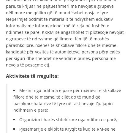
STRUKTURA E ORGANIZATËS
parë, të krijuar në pajtueshmëri me nevojat e grupeve
qëllimore me qëllim që të mundësohet qasja e tyre.
KONTAKT INFORMACIONE
Nëpërmjet botimit të materialit të ndryshëm edukativ
ANËTARËSIMI NË STRUKTURAT PROFESIONALE
informativ me informacionet më të reja në fushën e
ndihmës së parë. KKRM-së angazhohet t’i plotësojë nevojat
e grupeve të ndryshme qëllimore: fëmijë të moshës
parashkollore, nxënës të shkollave fillore dhe të mesme,
LIGJI I KRYQIT TË KUQ
kandidatë për vozitës të automjeteve, persona përgjegjës
për siguri dhe shëndet në vendin e punës, persona me
STATUTI I KRYQIT TË KUQ
nevoja të posaçme etj.
Aktivitete të rregullta:
Mësim nga ndihma e parë për nxënësit e shkollave
fillore dhe të mesme, të cilët do të mund që
ORGANIZIMI DHE ZHVILLIMI
bashkmoshatarëve të tyre në rast nevoje t’ju japin
BORDI DREJTUES
ndihmë[n e parë;
Organizim i harës shtetërore nga ndihma e parë;
KUVENDI
Pjesëmarrje e ekipit të Kryqit të kuq të RM-së në
STRUKTURA DHE STRUKTURA ORGANIZATIVE