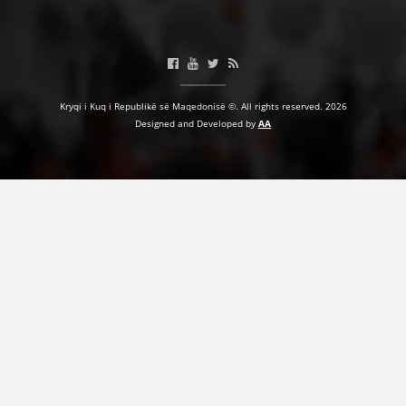
Kryqi i Kuq i Republikë së Maqedonisë ©. All rights reserved. 2026
Designed and Developed by
AA