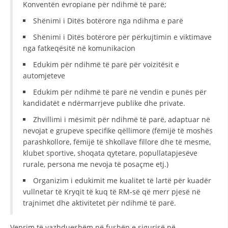
Konventën evropiane për ndihmë të parë;
DISEMINIMI
Shënimi i Ditës botërore nga ndihma e parë
DREJTA NDERKOMBETARE HUMANITARE
Shënimi i Ditës botërore për përkujtimin e viktimave
nga fatkeqësitë në komunikacion
PROMOVIMI I VLERAVE HUMANE
Edukim për ndihmë të parë për voizitësit e
PËRDORIMIN DHE MBROJTJEN E STEMËS
automjeteve
SOCIALO-HUMANITARE
Edukim për ndihmë të parë në vendin e punës për
kandidatët e ndërmarrjeve publike dhe private.
SI TË JEPNI DONACIONE
Zhvillimi i mësimit për ndihmë të parë, adaptuar në
PËRGATITSHMËRI DHE VEPRIM GJATË KATASTROFAVE
nevojat e grupeve specifike qëllimore (fëmijë të moshës
parashkollore, fëmijë të shkollave fillore dhe të mesme,
EKIPE PËRGJIGJE DISASTER
klubet sportive, shoqata qytetare, popullatapjesëve
rurale, persona me nevoja të posaçme etj.)
STACIONIN E UJIT SHPËTIMIT – VODNO
Organizim i edukimit me kualitet të lartë për kuadër
EOK E CK
vullnetar të Kryqit të kuq të RM-së që merr pjesë në
trajnimet dhe aktivitetet për ndihmë të parë.
PROJEKTE
MARRDHËNJE ME PUBLIKUN
Veprim të vazhdueshëm në fushën e sigurisë në