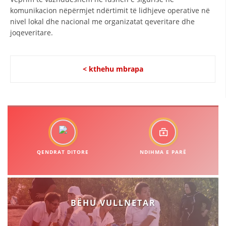
komunikacion nëpërmjet ndërtimit të lidhjeve operative në
HULUMTIMI I OPINIONIT PUBLIK
nivel lokal dhe nacional me organizatat qeveritare dhe
joqeveritare.
BASHKËPUNIM NDËRKOMBËTAR
MARRËVESHJE
< kthehu mbrapa
PROJEKTE
SHËRBIMI PËR KËRKIM
VEPRIMTARI SHËNDETËSORE PREVENTIVE
NDIHMA E PARË
DHURIMI I GJAKUT
QENDRAT DITORE
NDIHMA E PARË
MENAXHIM ME VULLNETARË
BËHU VULLNETAR
KUSH JEMI NE