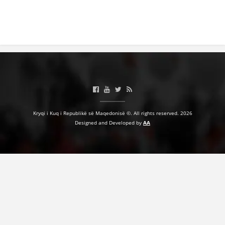
Kryqi i Kuq i Republikë së Maqedonisë ©. All rights reserved. 2026
Designed and Developed by
AA