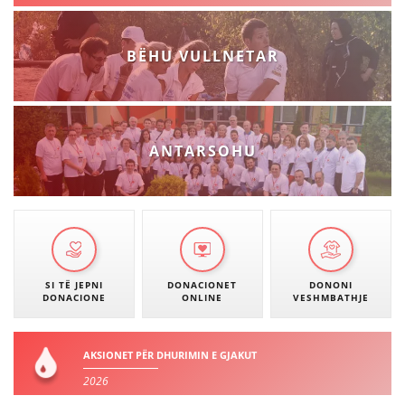
BËHU VULLNETAR
ANTARSOHU
SI TË JEPNI
DONACIONET
DONONI
DONACIONE
ONLINE
VESHMBATHJE
AKSIONET PËR DHURIMIN E GJAKUT
2026