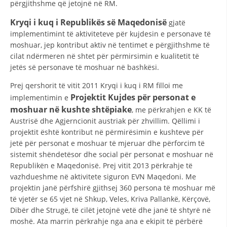
përgjithshme që jetojnë në RM.
STRUKTURA E ORGANIZATËS
Kryqi i kuq i Republikës së Maqedonisë
gjatë
KONTAKT INFORMACIONE
implementimint të aktiviteteve për kujdesin e personave të
ANËTARËSIMI NË STRUKTURAT PROFESIONALE
moshuar, jep kontribut aktiv në tentimet e përgjithshme të
cilat ndërmeren në shtet për përmirsimin e kualitetit të
jetës së personave të moshuar në bashkësi.
LIGJI I KRYQIT TË KUQ
Prej qershorit të vitit 2011 Kryqi i kuq i RM filloi me
Projektit
Kujdes për personat e
implementimin e
STATUTI I KRYQIT TË KUQ
moshuar në kushte shtëpiake
, me përkrahjen e KK të
Austrisë dhe Agjerncionit austriak për zhvillim. Qëllimi i
projektit është kontribut në përmirësimin e kushteve për
jetë për personat e moshuar të mjeruar dhe përforcim të
sistemit shëndetësor dhe social për personat e moshuar në
Republikën e Maqedonisë. Prej vitit 2013 përkrahje të
ORGANIZIMI DHE ZHVILLIMI
vazhdueshme në aktivitete siguron EVN Maqedoni. Me
BORDI DREJTUES
projektin janë përfshirë gjithsej 360 persona të moshuar më
të vjetër se 65 vjet në Shkup, Veles, Kriva Pallankë, Kërçovë,
KUVENDI
Dibër dhe Strugë, të cilët jetojnë vetë dhe janë të shtyrë në
moshë. Ata marrin përkrahje nga ana e ekipit të përbërë
STRUKTURA DHE STRUKTURA ORGANIZATIVE