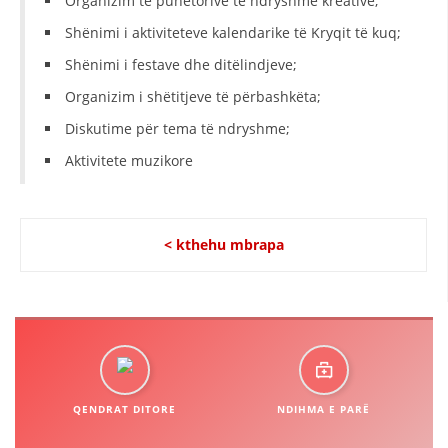
Organizim të punëtorive të ndryshme kreative;
Shënimi i aktiviteteve kalendarike të Kryqit të kuq;
Shënimi i festave dhe ditëlindjeve;
Organizim i shëtitjeve të përbashkëta;
Diskutime për tema të ndryshme;
Aktivitete muzikore
< kthehu mbrapa
QENDRAT DITORE
NDIHMA E PARË