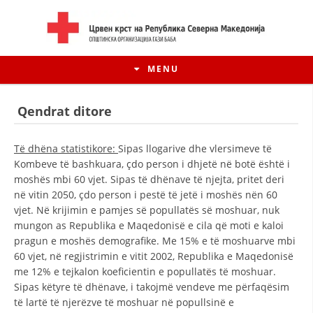
MENU
Qendrat ditore
Të dhëna statistikore:
Sipas llogarive dhe vlersimeve të
Kombeve të bashkuara, çdo person i dhjetë në botë është i
moshës mbi 60 vjet. Sipas të dhënave të njejta, pritet deri
në vitin 2050, çdo person i pestë të jetë i moshës nën 60
vjet. Në krijimin e pamjes së popullatës së moshuar, nuk
mungon as Republika e Maqedonisë e cila që moti e kaloi
pragun e moshës demografike. Me 15% e të moshuarve mbi
60 vjet, në regjistrimin e vitit 2002, Republika e Maqedonisë
HISTORIA E LËVIZJES
me 12% e tejkalon koeficientin e popullatës të moshuar.
Sipas këtyre të dhënave, i takojmë vendeve me përfaqësim
HISTORIA E KRYQIT TË KUQ
të lartë të njerëzve të moshuar në popullsinë e