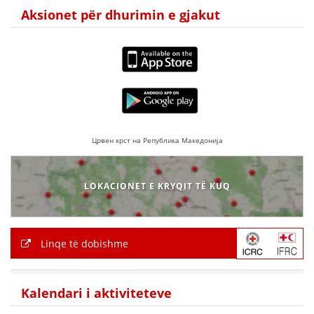
Aksionet për dhurimin e gjakut
Црвен крст на Република Македонија
LOKACIONET E KRYQIT TË KUQ
Linqe të dobishme
Kalendari i aktiviteteve