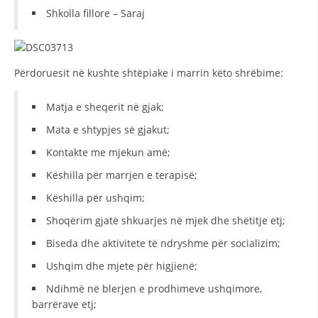
Shkolla fillore – Saraj
HULUMTIMI I OPINIONIT PUBLIK
BASHKËPUNIM NDËRKOMBËTAR
Përdoruesit në kushte shtëpiake i marrin këto shrëbime:
MARRËVESHJE
PROJEKTE
Matja e sheqerit në gjak;
Mata e shtypjes së gjakut;
SHËRBIMI PËR KËRKIM
Kontakte me mjekun amë;
VEPRIMTARI SHËNDETËSORE PREVENTIVE
Këshilla për marrjen e terapisë;
NDIHMA E PARË
Këshilla për ushqim;
DHURIMI I GJAKUT
Shoqërim gjatë shkuarjes në mjek dhe shëtitje etj;
MENAXHIM ME VULLNETARË
Biseda dhe aktivitete të ndryshme për socializim;
Ushqim dhe mjete për higjienë;
Ndihmë në blerjen e prodhimeve ushqimore,
KUSH JEMI NE
barrërave etj;