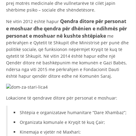
prej motrës medicinale dhe vullnetarëve të cilët japin
DISEMINIMI
shërbime psiko – sociale dhe shëndetësore.
DREJTA NDERKOMBETARE HUMANITARE
Qendra ditore për personat
Në vitin 2012 është hapur
e moshuar dhe qendra për dhënien e ndihmës për
PROMOVIMI I VLERAVE HUMANE
personat e moshuar në kushte shtëpiake
me
përkrahjen e Qytetit të Shkupit dhe Ministrisë për punë dhe
PËRDORIMIN DHE MBROJTJEN E STEMËS
politikë sociale, që funksionon nëpërmjet Kryqit të kuq të
SOCIALO-HUMANITARE
qytetit të Shkupit. Në vitin 2014 është hapur edhe një
Qendër ditore në bashkëpunim me komunën e Gazi Babës,
SI TË JEPNI DONACIONE
ndërsa nga viti 2015 me përkrahjen e Fondacionit Dauti
është hapur qendër ditore edhe në Komunën Saraj.
PËRGATITSHMËRI DHE VEPRIM GJATË KATASTROFAVE
EKIPE PËRGJIGJE DISASTER
Lokacione të qendrave ditore për personat e moshuar:
STACIONIN E UJIT SHPËTIMIT – VODNO
EOK E CK
Shtëpia e organizatave humanitare “Dare Xhambaz”;
Organizata komunale e Kryqit të kuq Çair;
PROJEKTE
Kinemaja e vjetër në Maxhari;
MARRDHËNJE ME PUBLIKUN