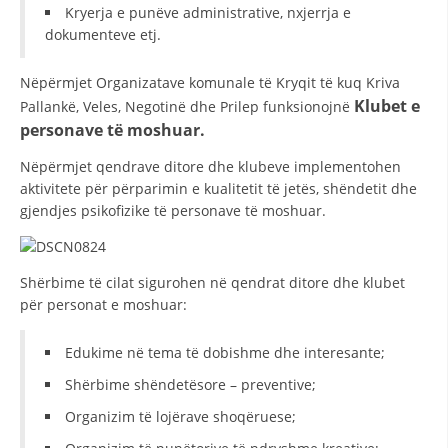
VEPRIMTARI
Kryerja e punëve administrative, nxjerrja e
dokumenteve etj.
Nëpërmjet Organizatave komunale të Kryqit të kuq Kriva
Klubet e
Pallankë, Veles, Negotinë dhe Prilep funksionojnë
personave të moshuar.
DORACAKË
Nëpërmjet qendrave ditore dhe klubeve implementohen
STRATEGJI
aktivitete për përparimin e kualitetit të jetës, shëndetit dhe
MATERIAL EDUKATIVO INFORMATIV
gjendjes psikofizike të personave të moshuar.
BROCHURES
Shërbime të cilat sigurohen në qendrat ditore dhe klubet
PRESENTATIONS
për personat e moshuar:
Edukime në tema të dobishme dhe interesante;
Shërbime shëndetësore – preventive;
Organizim të lojërave shoqëruese;