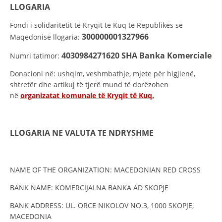
STRUKTURA E ORGANIZATËS
LLOGARIA
KONTAKT INFORMACIONE
Fondi i solidaritetit të Kryqit të Kuq të Republikës së
300000001327966
Maqedonisë llogaria:
ANËTARËSIMI NË STRUKTURAT PROFESIONALE
4030984271620
SHA Banka Komerciale
Numri tatimor:
Donacioni në: ushqim, veshmbathje, mjete për higjienë,
LIGJI I KRYQIT TË KUQ
shtretër dhe artikuj të tjerë mund të dorëzohen
në
organizatat komunale të Kryqit të Kuq.
STATUTI I KRYQIT TË KUQ
LLOGARIA
NE VALUTA TE NDRYSHME
ORGANIZIMI DHE ZHVILLIMI
NAME OF THE ORGANIZATION: MACEDONIAN RED CROSS
BORDI DREJTUES
BANK NAME: KOMERCIJALNA BANKA AD SKOPJE
KUVENDI
BANK ADDRESS: UL. ORCE NIKOLOV NO.3, 1000 SKOPJE,
MACEDONIA
STRUKTURA DHE STRUKTURA ORGANIZATIVE