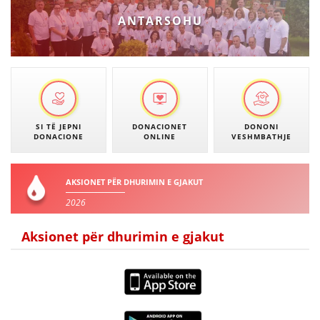
VEPRIMTARI
ANTARSOHU
DORACAKË
STRATEGJI
SI TË JEPNI
DONACIONET
DONONI
DONACIONE
ONLINE
VESHMBATHJE
MATERIAL EDUKATIVO INFORMATIV
BROCHURES
AKSIONET PËR DHURIMIN E GJAKUT
PRESENTATIONS
2026
Aksionet për dhurimin e gjakut