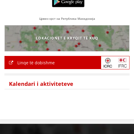
Црвен крст на Република Македонија
LOKACIONET E KRYQIT TË KUQ
Linqe të dobishme
Kalendari i aktiviteteve