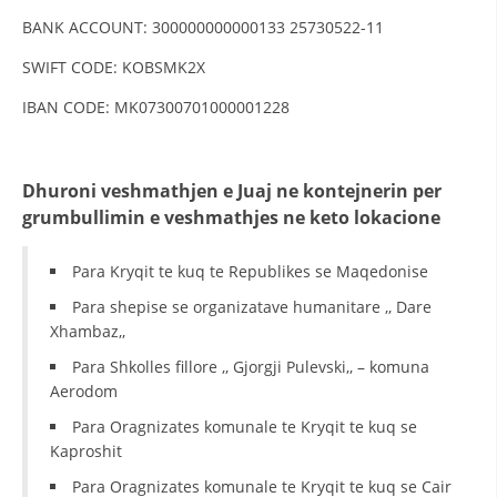
BANK ACCOUNT: 300000000000133 25730522-11
DISEMINIMI
SWIFT CODE: KOBSMK2X
DREJTA NDERKOMBETARE HUMANITARE
IBAN CODE: MK07300701000001228
PROMOVIMI I VLERAVE HUMANE
PËRDORIMIN DHE MBROJTJEN E STEMËS
Dhuroni veshmathjen e Juaj ne kontejnerin per
SOCIALO-HUMANITARE
grumbullimin e veshmathjes ne keto lokacione
SI TË JEPNI DONACIONE
Para Kryqit te kuq te Republikes se Maqedonise
PËRGATITSHMËRI DHE VEPRIM GJATË KATASTROFAVE
Para shepise se organizatave humanitare ,, Dare
EKIPE PËRGJIGJE DISASTER
Xhambaz,,
Para Shkolles fillore ,, Gjorgji Pulevski,, – komuna
STACIONIN E UJIT SHPËTIMIT – VODNO
Aerodom
EOK E CK
Para Oragnizates komunale te Kryqit te kuq se
PROJEKTE
Kaproshit
Para Oragnizates komunale te Kryqit te kuq se Cair
MARRDHËNJE ME PUBLIKUN