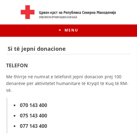
MENU
Si të jepni donacione
TELEFON
Me thirrje në numrat e telefonit jepni donacion prej 100
denarëve për aktivitetet humanitare të Kryqit të Kuq të RM-
së.
070 143 400
075 143 400
HISTORIA E LËVIZJES
077 143 400
HISTORIA E KRYQIT TË KUQ