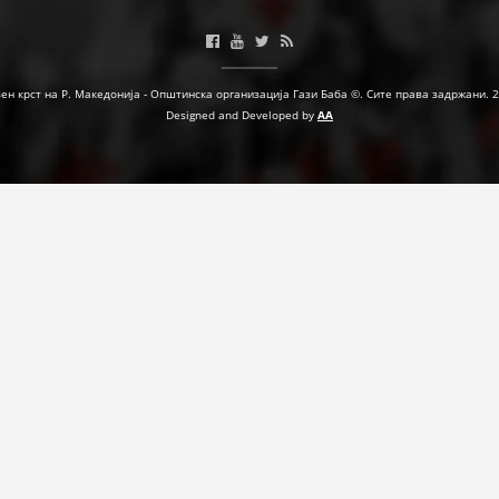
МЕЃУНАРОДНА СОРАБОТКА
ДОГОВОРИ
ен крст на Р. Македонија - Општинска организација Гази Баба ©. Сите права задржани. 
Designed and Developed by
AA
ЗНАЧЕЊЕ НА СЛУЖБАТА ЗА БАРАЊЕ
ФОРМУЛАРИ ЗА БАРАЊА
ЗДРАВСТВЕНО ПРЕВЕНТИВНА ДЕЈНОСТ
ПРВА ПОМОШ
КРВОДАРИТЕЛСТВО
ИНФОРМАЦИИ ЗА БОЛЕСТИ
МЕНАЏМЕНТ НА ВОЛОНТЕРИ
ЗА НАС