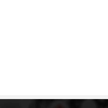
ДИСЕМИНАЦИЈА
MЕЃУНАРОДНО ХУМАНИТАРНО ПРАВО
ПРОМОЦИЈА НА ХУМАНИ ВРЕДНОСТИ
УПОТРЕБА И ЗАШТИТА НА АМБЛЕМОТ
СОЦИЈАЛНО ХУМАНИТАРНА ДЕЈНОСТ
КАКО ДА ДОНИРАТЕ
ПОДГОТВЕНОСТ И ДЕЈСТВО ПРИ КАТАСТРОФИ
ТИМОВИ НА ООЦК
СПАСИТЕЛНА СТАНИЦА ВОДНО
ПРОЕКТИ – ПОДГОТВЕНОСТ И ДЕЈСТВУВАЊЕ ПРИ КАТАСТРОФИ
ОДНОСИ СО ЈАВНОСТ
ИСТРАЖУВАЊЕ НА ЈАВНО МИСЛЕЊЕ