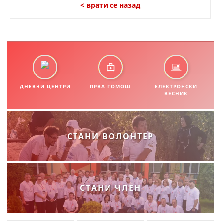
СТРУКТУРА НА ОРГАНИЗАЦИЈАТА
< врати се назад
КОНТАКТ ИНФОРМАЦИИ
ЧЛЕНСТВО ВО ПРОФЕСИОНАЛНИ ТЕЛА
ЗАКОН ЗА ЦКРМ
ДНЕВНИ ЦЕНТРИ
ПРВА ПОМОШ
ЕЛЕКТРОНСКИ
ВЕСНИК
СТАТУТ НА ЦКРМ
СТАНИ ВОЛОНТЕР
ОРГАНИЗАЦИЈА И РАЗВОЈ
РАКОВОДЕН ОДБОР
СТАНИ ЧЛЕН
СОБРАНИЕ
СТРУКТУРА И ОРГАНИЗАЦИОНА ПОСТАВЕНОСТ