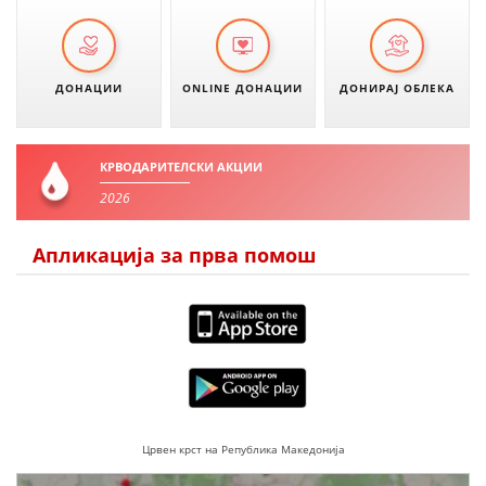
ДИСЕМИНАЦИЈА
MЕЃУНАРОДНО ХУМАНИТАРНО ПРАВО
ДОНАЦИИ
ONLINE ДОНАЦИИ
ДОНИРАЈ ОБЛЕКА
ПРОМОЦИЈА НА ХУМАНИ ВРЕДНОСТИ
УПОТРЕБА И ЗАШТИТА НА АМБЛЕМОТ
КРВОДАРИТЕЛСКИ АКЦИИ
СОЦИЈАЛНО ХУМАНИТАРНА ДЕЈНОСТ
2026
КАКО ДА ДОНИРАТЕ
Апликација за прва помош
ПОДГОТВЕНОСТ И ДЕЈСТВО ПРИ КАТАСТРОФИ
ТИМОВИ НА ООЦК
СПАСИТЕЛНА СТАНИЦА ВОДНО
ПРОЕКТИ – ПОДГОТВЕНОСТ И ДЕЈСТВУВАЊЕ ПРИ КАТАСТРОФИ
ОДНОСИ СО ЈАВНОСТ
Црвен крст на Република Македонија
ИСТРАЖУВАЊЕ НА ЈАВНО МИСЛЕЊЕ