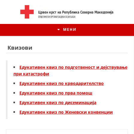
МЕНИ
Квизови
Едукативен квиз по подготвеност и дејствување
при катастрофи
Едукативен квиз по крводарителство
Едукативен квиз по прва помош
Едукативен квиз по дисеминација
Едукативен квиз по Женевски конвенции
ИСТОРИЈАТ НА ЦКРСМ
ИСТОРИЈАТ НА ДВИЖЕЊЕТО