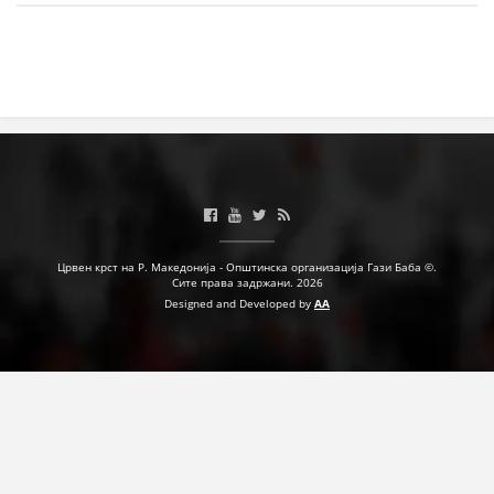
МЕЃУНАРОДНА СОРАБОТКА
ДОГОВОРИ
ЗНАЧЕЊЕ НА СЛУЖБАТА ЗА БАРАЊЕ
ФОРМУЛАРИ ЗА БАРАЊА
ЗДРАВСТВЕНО ПРЕВЕНТИВНА ДЕЈНОСТ
ПРВА ПОМОШ
Црвен крст на Р. Македонија - Општинска организација Гази Баба ©.
Сите права задржани. 2026
КРВОДАРИТЕЛСТВО
Designed and Developed by
AA
ИНФОРМАЦИИ ЗА БОЛЕСТИ
МЕНАЏМЕНТ НА ВОЛОНТЕРИ
ЗА НАС