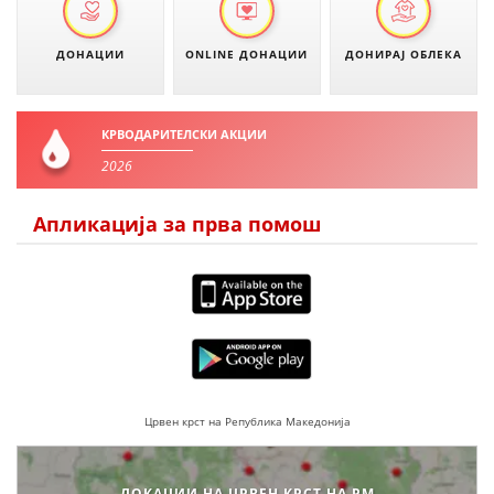
МЕЃУНАРОДНА СОРАБОТКА
ДОНАЦИИ
ONLINE ДОНАЦИИ
ДОНИРАЈ ОБЛЕКА
ДОГОВОРИ
ЗНАЧЕЊЕ НА СЛУЖБАТА ЗА БАРАЊЕ
КРВОДАРИТЕЛСКИ АКЦИИ
ФОРМУЛАРИ ЗА БАРАЊА
2026
ЗДРАВСТВЕНО ПРЕВЕНТИВНА ДЕЈНОСТ
Апликација за прва помош
ПРВА ПОМОШ
КРВОДАРИТЕЛСТВО
ИНФОРМАЦИИ ЗА БОЛЕСТИ
МЕНАЏМЕНТ НА ВОЛОНТЕРИ
Црвен крст на Република Македонија
ЗА НАС
ЛОКАЦИИ НА ЦРВЕН КРСТ НА РМ