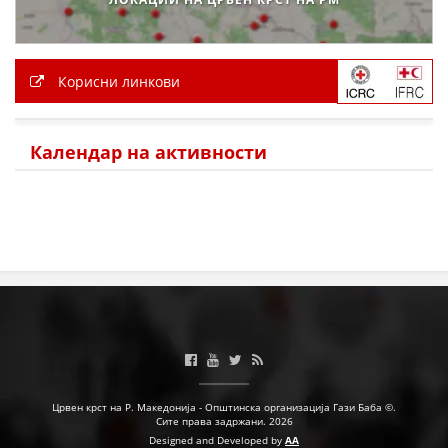
ДЕЈСТВУВАЊЕ
Корисни линкови
ПРИРАЧНИЦИ
Календар на активности
СТРАТЕГИИ
ЕДУКАТИВНО ИНФОРМАТИВНИ МАТЕРИЈАЛИ
БРОШУРИ
ПОСТЕРИ
ПРЕЗЕНТАЦИИ
Црвен крст на Р. Македонија - Општинска организација Гази Баба ©.
Сите права задржани. 2026
Designed and Developed by
AA