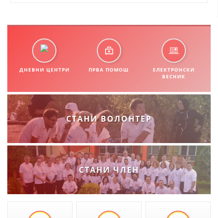
ДИСЕМИНАЦИЈА
MЕЃУНАРОДНО ХУМАНИТАРНО ПРАВО
ПРОМОЦИЈА НА ХУМАНИ ВРЕДНОСТИ
УПОТРЕБА И ЗАШТИТА НА АМБЛЕМОТ
ДНЕВНИ ЦЕНТРИ
ПРВА ПОМОШ
ЕЛЕКТРОНСКИ
ВЕСНИК
СОЦИЈАЛНО ХУМАНИТАРНА ДЕЈНОСТ
КАКО ДА ДОНИРАТЕ
СТАНИ ВОЛОНТЕР
ПОДГОТВЕНОСТ И ДЕЈСТВО ПРИ КАТАСТРОФИ
ТИМОВИ НА ООЦК
СПАСИТЕЛНА СТАНИЦА ВОДНО
СТАНИ ЧЛЕН
ПРОЕКТИ – ПОДГОТВЕНОСТ И ДЕЈСТВУВАЊЕ ПРИ КАТАСТРОФИ
ОДНОСИ СО ЈАВНОСТ
ИСТРАЖУВАЊЕ НА ЈАВНО МИСЛЕЊЕ