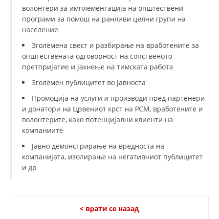
СТРУКТУРА НА ОРГАНИЗАЦИЈАТА
волонтери за имплементација на општествени
програми за помош на ранливи целни групи на
КОНТАКТ ИНФОРМАЦИИ
население
ЧЛЕНСТВО ВО ПРОФЕСИОНАЛНИ ТЕЛА
Зголемена свест и разбирање на вработените за
општествената одговорност на сопственото
претпријатие и јакнење на тимската работа
ЗАКОН ЗА ЦКРМ
Зголемен публицитет во јавноста
Промоција на услуги и производи пред партенери
СТАТУТ НА ЦКРМ
и донатори на Црвениот крст на РСМ, вработените и
волонтерите, како потенцијални клиенти на
компаниите
Јавно демонстрирање на вредноста на
компанијата, изолирање на негативниот публицитет
ОРГАНИЗАЦИЈА И РАЗВОЈ
и др
РАКОВОДЕН ОДБОР
СОБРАНИЕ
< врати се назад
СТРУКТУРА И ОРГАНИЗАЦИОНА ПОСТАВЕНОСТ