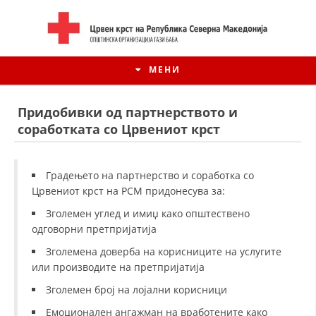
МЕНИ
Придобивки од партнерството и
соработката со Црвениот крст
Градењето на партнерство и соработка со
Црвениот крст на РСМ придонесува за:
Зголемен углед и имиџ како општествено
одговорни претпријатија
Зголемена доверба на корисниците на услугите
ИСТОРИЈАТ НА ЦКРСМ
или производите на претпријатија
Зголемен број на лојални корисници
ИСТОРИЈАТ НА ДВИЖЕЊЕТО
Емоционален ангажман на вработените како