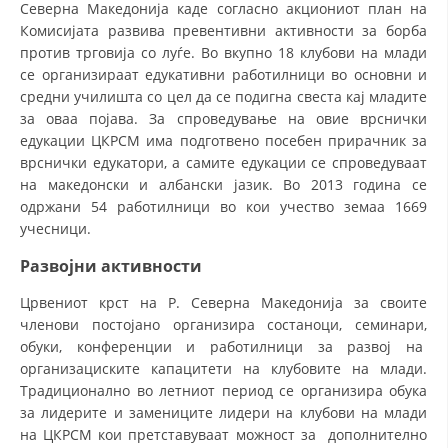
Северна Македонија каде согласно акциониот план на
ДИСЕМИНАЦИЈА
Комисијата развива превентивни активности за борба
против трговија со луѓе. Во вкупно 18 клубови на млади
MЕЃУНАРОДНО ХУМАНИТАРНО ПРАВО
се организираат едукативни работилници во основни и
средни училишта со цел да се подигна свеста кај младите
ПРОМОЦИЈА НА ХУМАНИ ВРЕДНОСТИ
за оваа појава. За спроведување на овие врснички
едукации ЦКРСМ има подготвено посебен прирачник за
УПОТРЕБА И ЗАШТИТА НА АМБЛЕМОТ
врснички едукатори, а самите едукации се спроведуваат
СОЦИЈАЛНО ХУМАНИТАРНА ДЕЈНОСТ
на македонски и албански јазик. Во 2013 година се
одржани 54 работилници во кои учество земаа 1669
КАКО ДА ДОНИРАТЕ
учесници.
ПОДГОТВЕНОСТ И ДЕЈСТВО ПРИ КАТАСТРОФИ
Развојни активности
ТИМОВИ НА ООЦК
Црвениот крст на Р. Северна Македонија за своите
членови постојано организира состаноци, семинари,
СПАСИТЕЛНА СТАНИЦА ВОДНО
обуки, конференции и работилници за развој на
ПРОЕКТИ – ПОДГОТВЕНОСТ И ДЕЈСТВУВАЊЕ ПРИ КАТАСТРОФИ
организациските капацитети на клубовите на млади.
Традиционално во летниот период се организира обука
ОДНОСИ СО ЈАВНОСТ
за лидерите и замениците лидери на клубови на млади
на ЦКРСМ кои претставуваат можност за дополнително
ИСТРАЖУВАЊЕ НА ЈАВНО МИСЛЕЊЕ