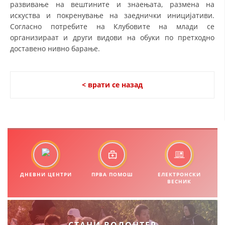
развивање на вештините и знаењата, размена на
искуства и покренување на заеднички иницијативи.
МЕЃУНАРОДНА СОРАБОТКА
Согласно потребите на Клубовите на млади се
ДОГОВОРИ
организираат и други видови на обуки по претходно
доставено нивно барање.
ЗНАЧЕЊЕ НА СЛУЖБАТА ЗА БАРАЊЕ
ФОРМУЛАРИ ЗА БАРАЊА
< врати се назад
ЗДРАВСТВЕНО ПРЕВЕНТИВНА ДЕЈНОСТ
ПРВА ПОМОШ
КРВОДАРИТЕЛСТВО
ИНФОРМАЦИИ ЗА БОЛЕСТИ
МЕНАЏМЕНТ НА ВОЛОНТЕРИ
ДНЕВНИ ЦЕНТРИ
ПРВА ПОМОШ
ЕЛЕКТРОНСКИ
ВЕСНИК
ЗА НАС