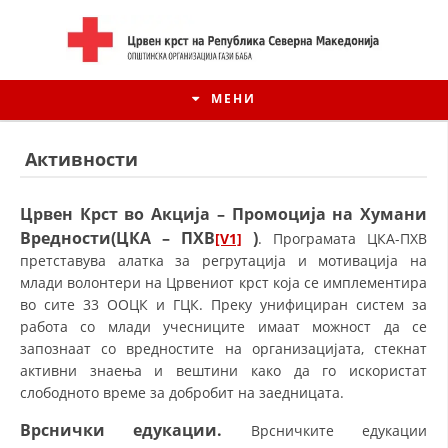
МЕНИ
Активности
Црвен Крст во Акција – Промоција на Хумани
Вредности(ЦКА – ПХВ
)
[V1]
. Програмата ЦКА-ПХВ
претставува алатка за регрутација и мотивација на
млади волонтери на Црвениот крст која се имплементира
во сите 33 ООЦК и ГЦК. Преку унифициран систем за
работа со млади учесниците имаат можност да се
запознаат со вредностите на организацијата, стекнат
активни знаења и вештини како да го искористат
ИСТОРИЈАТ НА ЦКРСМ
слободното време за добробит на заедницата.
ИСТОРИЈАТ НА ДВИЖЕЊЕТО
Врснички едукации.
Врсничките едукации