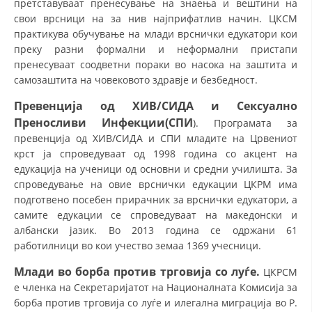
претставуваат пренесување на знаења и вештини на
СТРУКТУРА НА ОРГАНИЗАЦИЈАТА
свои врсници на за нив најприфатлив начин. ЦКСМ
КОНТАКТ ИНФОРМАЦИИ
практикува обучување на млади врснички едукатори кои
преку разни формални и неформални пристапи
ЧЛЕНСТВО ВО ПРОФЕСИОНАЛНИ ТЕЛА
пренесуваат соодветни пораки во насока на заштита и
самозаштита на човековото здравје и безбедност.
Превенција од ХИВ/СИДА и Сексуално
ЗАКОН ЗА ЦКРМ
Преносливи Инфекции(СПИ
). Програмата за
превенција од ХИВ/СИДА и СПИ младите на Црвениот
СТАТУТ НА ЦКРМ
крст ја спроведуваат од 1998 година со акцент на
едукација на ученици од основни и средни училишта. За
спроведување на овие врснички едукации ЦКРМ има
подготвено посебен прирачник за врснички едукатори, а
самите едукации се спроведуваат на македонски и
ОРГАНИЗАЦИЈА И РАЗВОЈ
албански јазик. Во 2013 година се одржани 61
работилници во кои учество земаа 1369 учесници.
РАКОВОДЕН ОДБОР
Млади во борба против трговија со луѓе.
ЦКРСМ
СОБРАНИЕ
е членка на Секретаријатот на Националната Комисија за
борба против трговија со луѓе и илегална миграција во Р.
СТРУКТУРА И ОРГАНИЗАЦИОНА ПОСТАВЕНОСТ