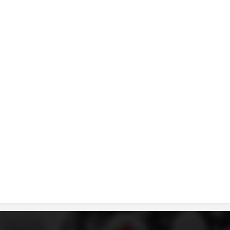
ДИСЕМИНАЦИЈА
MЕЃУНАРОДНО ХУМАНИТАРНО ПРАВО
ПРОМОЦИЈА НА ХУМАНИ ВРЕДНОСТИ
УПОТРЕБА И ЗАШТИТА НА АМБЛЕМОТ
СОЦИЈАЛНО ХУМАНИТАРНА ДЕЈНОСТ
КАКО ДА ДОНИРАТЕ
ПОДГОТВЕНОСТ И ДЕЈСТВО ПРИ КАТАСТРОФИ
ТИМОВИ НА ООЦК
СПАСИТЕЛНА СТАНИЦА ВОДНО
ПРОЕКТИ – ПОДГОТВЕНОСТ И ДЕЈСТВУВАЊЕ ПРИ КАТАСТРОФИ
ОДНОСИ СО ЈАВНОСТ
ИСТРАЖУВАЊЕ НА ЈАВНО МИСЛЕЊЕ