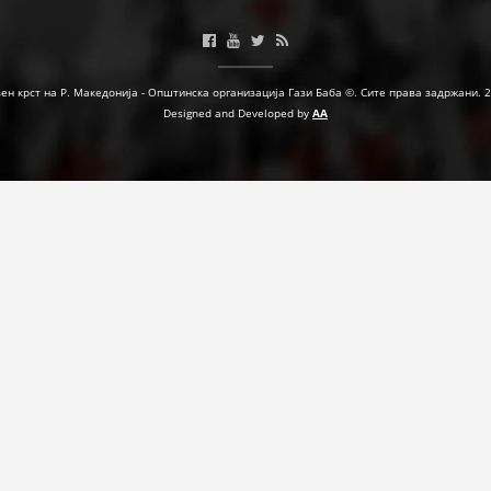
МЕЃУНАРОДНА СОРАБОТКА
ДОГОВОРИ
ен крст на Р. Македонија - Општинска организација Гази Баба ©. Сите права задржани. 
Designed and Developed by
AA
ЗНАЧЕЊЕ НА СЛУЖБАТА ЗА БАРАЊЕ
ФОРМУЛАРИ ЗА БАРАЊА
ЗДРАВСТВЕНО ПРЕВЕНТИВНА ДЕЈНОСТ
ПРВА ПОМОШ
КРВОДАРИТЕЛСТВО
ИНФОРМАЦИИ ЗА БОЛЕСТИ
МЕНАЏМЕНТ НА ВОЛОНТЕРИ
ЗА НАС