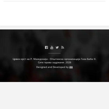
МЕЃУНАРОДНА СОРАБОТКА
ДОГОВОРИ
ЗНАЧЕЊЕ НА СЛУЖБАТА ЗА БАРАЊЕ
ФОРМУЛАРИ ЗА БАРАЊА
ЗДРАВСТВЕНО ПРЕВЕНТИВНА ДЕЈНОСТ
ПРВА ПОМОШ
Црвен крст на Р. Македонија - Општинска организација Гази Баба ©.
Сите права задржани. 2026
КРВОДАРИТЕЛСТВО
Designed and Developed by
AA
ИНФОРМАЦИИ ЗА БОЛЕСТИ
МЕНАЏМЕНТ НА ВОЛОНТЕРИ
ЗА НАС