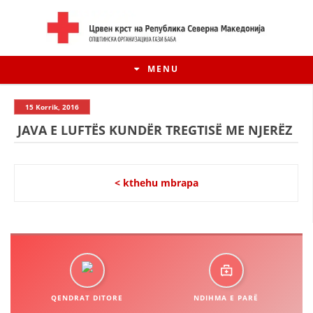
MENU
15 Korrik, 2016
JAVA E LUFTËS KUNDËR TREGTISË ME NJERËZ
< kthehu mbrapa
HISTORIA E LËVIZJES
HISTORIA E KRYQIT TË KUQ
QENDRAT DITORE
NDIHMA E PARË