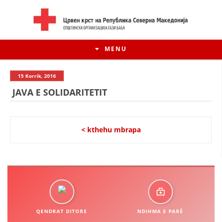
MENU
15 Korrik, 2016
JAVA E SOLIDARITETIT
< kthehu mbrapa
HISTORIA E LËVIZJES
HISTORIA E KRYQIT TË KUQ
QENDRAT DITORE
NDIHMA E PARË