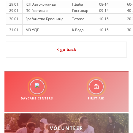
29.01.
ЈСП Автокоманда
Г.Баба
08-14
60-
29.01.
ПС Гостивар
Гостивар
09-14
40-
30.01.
Граѓанство Брвеница
Тетово
10-15
20-
31.01.
МЗ УСЈЕ
К.Вода
10-15
30
< go back
DAYCARE CENTERS
FIRST AID
VOLUNTEER