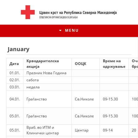
MENU
January
Крводарителска
Време на
Оч
Дата
ООЦК
акција
одржување
бро
01.01.
Празник Нова Година
02.01.
сабота
03.01.
недела
04.01.
Граѓанство
Св.Николе
09-15.30
100
HISTORY OF MOVEMENT
05.01.
Граѓанство
Св.Николе
09-15.30
100
Враб. во ИТМ и
HISTORY OF THE RCRM
05.01.
Центар
09-14
20
Клинички центар