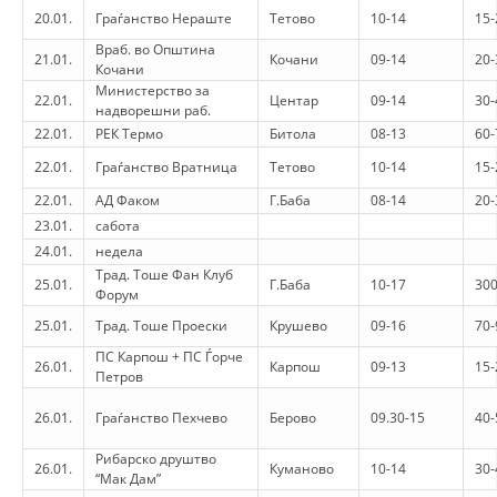
20.01.
Граѓанство Нераште
Тетово
10-14
15-
BLOOD DONATION
Враб. во Општина
21.01.
Кочани
09-14
20-
Кочани
VOLUNTEER MANAGEMENT
Министерство за
22.01.
Центар
09-14
30-
надворешни раб.
22.01.
РЕК Термо
Битола
08-13
60-
22.01.
Граѓанство Вратница
Тетово
10-14
15-
ABOUT US
22.01.
АД Факом
Г.Баба
08-14
20-
ACTION
23.01.
сабота
24.01.
недела
Трад. Тоше Фан Клуб
25.01.
Г.Баба
10-17
30
Форум
25.01.
Трад. Тоше Проески
Крушево
09-16
70-
MANUALS
ПС Карпош + ПС Ѓорче
26.01.
Карпош
09-13
15-
Петров
STRATEGIES
26.01.
Граѓанство Пехчево
Берово
09.30-15
40-
EDUCATIONAL AND INFORMATIVE MATERIAL
Рибарско друштво
26.01.
Куманово
10-14
30-
“Мак Дам”
BROCHURES