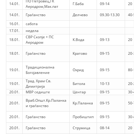
ПО Петровец,ГК
14.01.
Г.Баба
09-14
20
Аеродром,Мак.пат
DISSEMINATION
14.01.
Граѓанство
Делчево
09.30-13.30
40-
INTERNATIONAL HUMANITARIAN LAW
16.01.
сабота
17.01.
недела
PROMOTION OF HUMAN VALUES
СВР Скопје + ПС
18.01.
К.Вода
09-13
20
USE AND PROTECTION OF THE EMBLEM
Аеродром
THE SOCIAL WELFARE ACTIVITY
18.01.
Граѓанство
Кратово
09-15
20-
DISASTER PREPAREDNESS AND RESPONSE
Традиционална
19.01.
Охрид
09-15
80-
Богојавление
PUBLIC RELATIONS
Трад. Храм Св.
19.01.
Битола
10-13
20-
Димитрија
RESEARCH OF PUBLIC OPINION
20.01.
МВР седиште
Центар
09-15
30-
INTERNATIONAL COOPERATION
Враб.Општ.Кр.Паланка
20.01.
Кр.Паланка
09-15
50-
и граѓанство
TRACING SERVICE
20.01.
Граѓанство
Пробиштип
09-15
30-
HEALTH PREVENTION
20.01.
Граѓанство
Струмица
08-14
20
FIRST AID