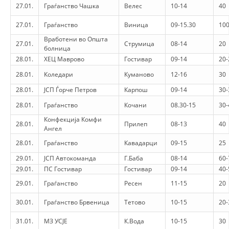
27.01.
Граѓанство Чашка
Велес
10-14
40
PRESENTATIONS
27.01.
Граѓанство
Виница
09-15.30
100
Вработени во Општа
27.01.
Струмица
08-14
20
болница
28.01.
ХЕЦ Маврово
Гостивар
09-14
20-
28.01.
Коледари
Куманово
12-16
30
28.01.
ЈСП Ѓорче Петров
Карпош
09-14
30-
28.01.
Граѓанство
Кочани
08.30-15
30-
Конфекција Комфи
28.01.
Прилеп
08-13
40
Ангел
28.01.
Граѓанство
Кавадарци
09-15
25
29.01.
ЈСП Автокоманда
Г.Баба
08-14
60-
29.01.
ПС Гостивар
Гостивар
09-14
40-
29.01.
Граѓанство
Ресен
11-15
20
30.01.
Граѓанство Брвеница
Тетово
10-15
20-
31.01.
МЗ УСЈЕ
К.Вода
10-15
30