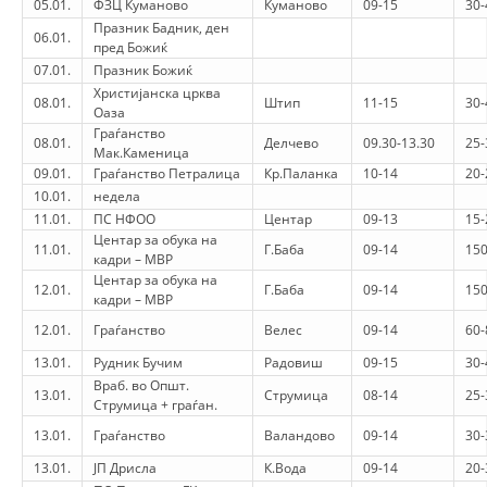
05.01.
ФЗЦ Куманово
Куманово
09-15
30-
ORGANISATION STRUCTURE
Празник Бадник, ден
06.01.
пред Божиќ
CONTACT INFO
07.01.
Празник Божиќ
MEMBERSHIP IN PROFESSIONAL STRUCTURES
Христијанска црква
08.01.
Штип
11-15
30-
Оаза
Граѓанство
08.01.
Делчево
09.30-13.30
25-
Мак.Каменица
09.01.
Граѓанство Петралица
Кр.Паланка
10-14
20-
LAW OF MACEDONIAN RED CROSS
10.01.
недела
11.01.
ПС НФОО
Центар
09-13
15-
STATUTE OF THE MRC
Центар за обука на
11.01.
Г.Баба
09-14
150
кадри – МВР
Центар за обука на
12.01.
Г.Баба
09-14
150
кадри – МВР
12.01.
Граѓанство
Велес
09-14
60-
ORGANIZATIONAL DEVELOPMENT
13.01.
Рудник Бучим
Радовиш
09-15
30-
Враб. во Општ.
13.01.
Струмица
08-14
25-
EXECUTIVE BOARD
Струмица + граѓан.
13.01.
Граѓанство
Валандово
09-14
30-
ASSEMBLY
13.01.
ЈП Дрисла
К.Вода
09-14
20-
STRUCTURAL SET UP